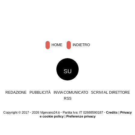
HOME
INDIETRO
SU
REDAZIONE
PUBBLICITÀ
INVIA COMUNICATO
SCRIVI AL DIRETTORE
RSS
Copyright © 2017 - 2026 Vigevano24.it - Partita Iva: IT 02688590187 -
Credits
|
Privacy
e cookie policy
|
Preferenze privacy