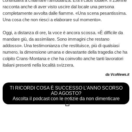
continuava a chiamare l’ambulanza. Era il caos totale». Il 23enne
racconta anche di aver visto uscire dal locale una persona
completamente avvolta dalle fiamme. «Una scena pesantissima.
Una cosa che non riesci a elaborare sul momento».
Oggi, a distanza di ore, la voce è ancora scossa. «È difficile da
mandare giù, da assimilare. Sono immagini che restano
addosso». Una testimonianza che restituisce, più di qualsiasi
numero, la dimensione umana e devastante della tragedia che ha
colpito Crans-Montana e che ha coinvolto anche tanti lavoratori
italiani presenti nella località svizzera.
da VcoNews.it
TI RICORDI COSA È SUCCESSO L’ANNO SCORSO
AD AGOSTO?
Ascolta il podcast con le notizie da non dimenticare