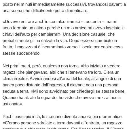
posto nei minuti immediatamente successivi, trovandosi davanti a
una scena che difficilmente potrà dimenticare.
«Dovevo entrare anch’io con alcuni amici – racconta – ma mi
sono fermato un attimo perché un mio amico mi aveva lasciato le
chiavi dell’auto per cambiarmi». Una decisione casuale, che
probabilmente gli ha salvato la vita. Dopo essersi cambiato in
fretta, il ragazzo si è incamminato verso il locale per capire cosa
stesse succedendo.
Nei primi metri, però, qualcosa non torna. «Ho iniziato a vedere
ragazzi che piangevano, altri che si tenevano tra loro. C’era un
clima irreale». Avvicinandosi all’area del locale, all’angolo di una
banca poco distante dall’ingresso, il giovane nota una persona
seduta a terra. «Mi sono avvicinato per chiedergli se stesse bene.
Quando ha alzato lo sguardo, ho visto che aveva mezza faccia
ustionata».
Pochi passi più in là, lo scenario diventa ancora più drammatico.
«C’erano persone sdraiate a terra davanti all’entrata, un ragazzo