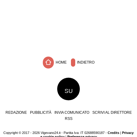
HOME
INDIETRO
SU
REDAZIONE
PUBBLICITÀ
INVIA COMUNICATO
SCRIVI AL DIRETTORE
RSS
Copyright © 2017 - 2026 Vigevano24.it - Partita Iva: IT 02688590187 -
Credits
|
Privacy
e cookie policy
|
Preferenze privacy