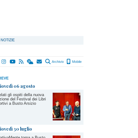
 NOTIZIE
Archivio
Mobile
REVE
iovedì 06 agosto
lati gli ospiti della nuova
zione del Festival dei Libri
rtivi a Busto Arsizio
iovedì 30 luglio
rtivaMente torna a Busto