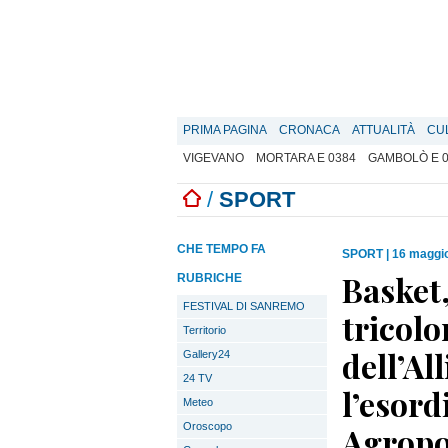
PRIMA PAGINA
CRONACA
ATTUALITÀ
CU
VIGEVANO
MORTARA E 0384
GAMBOLÒ E 
/
SPORT
CHE TEMPO FA
SPORT
|
16 maggio
Basket,
RUBRICHE
FESTIVAL DI SANREMO
tricolo
Territorio
dell’Al
Gallery24
24 TV
l’esord
Meteo
Oroscopo
Agropo