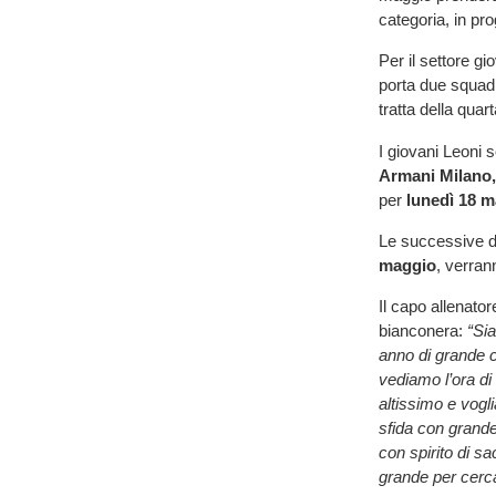
categoria, in pr
Per il settore g
porta due squadr
tratta della quar
I giovani Leoni s
Armani Milano, 
per
lunedì 18 m
Le successive d
maggio
, verran
Il capo allenato
bianconera:
“
Sia
anno di grande 
vediamo l’ora di c
altissimo e vogl
sfida con grand
con spirito di sa
grande per cercar