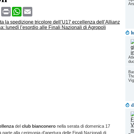
Ars
book
X
Print
WhatsApp
Email
l
Atl
duc
Bas
Tho
Vi
d
ellenza
del
club bianconero
nella serata di domenica 17
parte alla cerimonia d’apertura delle Finali Nazionali di