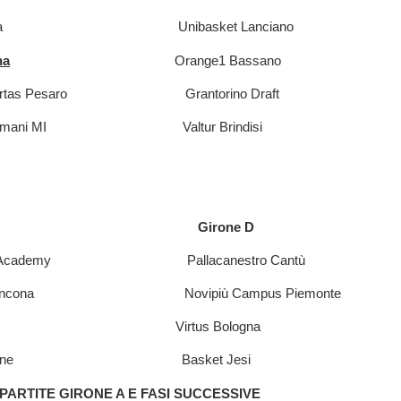
 Ferrara Unibasket Lanciano
na
Orange1 Bassano
 Libertas Pesaro Grantorino Draft
io Armani MI Valtur Brindisi
ne B Girone D
sket Academy Pallacanestro Cantù
ra Ancona Novipiù Campus Piemonte
 Trento Virtus Bologna
Pordenone Basket Jesi
ARTITE GIRONE A E FASI SUCCESSIVE