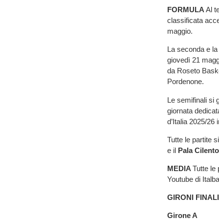
FORMULA
Al t
classificata acc
maggio.
La seconda e la 
giovedì 21 magg
da Roseto Baske
Pordenone.
Le semifinali s
giornata dedicata
d’Italia 2025/26
Tutte le partite 
e il
Pala Cilento
MEDIA
Tutte le
Youtube di Italba
GIRONI FINAL
Giro