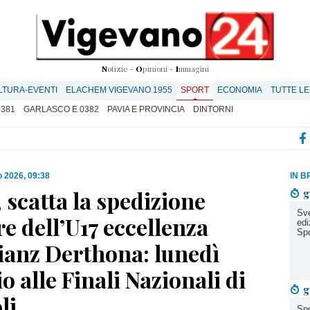
N
otizie -
O
pinioni -
I
mmagini
LTURA-EVENTI
ELACHEM VIGEVANO 1955
SPORT
ECONOMIA
TUTTE LE
0381
GARLASCO E 0382
PAVIA E PROVINCIA
DINTORNI
 2026, 09:38
IN B
 scatta la spedizione
g
Sve
re dell’U17 eccellenza
edi
Spo
lianz Derthona: lunedì
io alle Finali Nazionali di
g
li
Spo