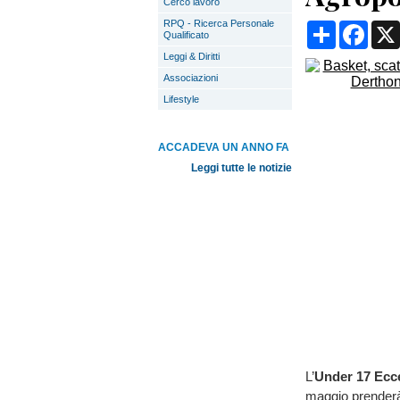
Cerco lavoro
RPQ - Ricerca Personale
Condividi
Face
Qualificato
Leggi & Diritti
Associazioni
Lifestyle
ACCADEVA UN ANNO FA
Leggi tutte le notizie
L’
Under 17 Ecc
maggio prenderà 