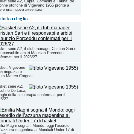
ket serie A2, Capra, Corradini e Farina: tre
onne storiche di Vigevano 1955 pronte a
ere una nuova avventura
abato 11 luglio
ket serie A2, il club manager Cristian Sari e
responsabile arbitri Maurizio Porceddu
fermati per il 2026/27
sket, Vigevano
5 ringrazia e
uta Matteo Corgnati
ket serie A2:
chi e De Luca,
aghi della fisioterapia confermati per il
26/27
lia Magni sogna il Mondo: oggi l’esordio
l’azzurra magentina ai Mondiali Under 17 di
sket