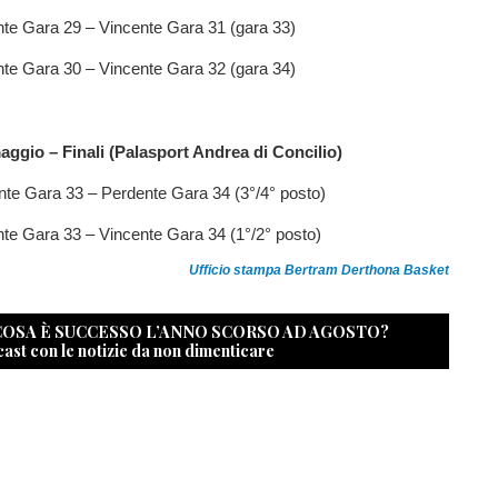
nte Gara 29 – Vincente Gara 31 (gara 33)
nte Gara 30 – Vincente Gara 32 (gara 34)
ggio – Finali (Palasport Andrea di Concilio)
nte Gara 33 – Perdente Gara 34 (3°/4° posto)
nte Gara 33 – Vincente Gara 34 (1°/2° posto)
Ufficio stampa Bertram Derthona Basket
 COSA È SUCCESSO L’ANNO SCORSO AD AGOSTO?
cast con le notizie da non dimenticare