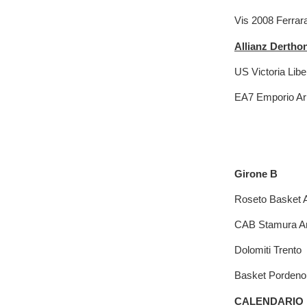
Vis 2008
Allianz Dertho
US Victoria
EA7 Empor
Giro
Roseto Ba
CAB Stamu
Dolomiti
Basket 
CALENDARIO P