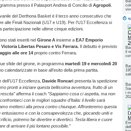
Bas
ogramma presso il Palasport Andrea di Concilio di
Agropoli
.
col
viv
iovanile del Derthona Basket è il terzo anno consecutivo che
s
e alle Finali Nazionali (U17 e U19). Per l’U17 Eccellenza si
ta partecipazione nelle ultime cinque edizioni.
ono stati inseriti nel
Girone A
insieme
a
EA7 Emporio
Victoria Libertas Pesaro e Vis Ferrara.
Il debutto è previsto
Bas
il 
aggio alle ore 14
proprio contro Ferrara.
con
ue sfide del girone, in programma
martedì 19 e mercoledì 20
Ba
no calendarizzate in base all’esito della prima partita.
195
sal
re dell’U17 Eccellenza,
Davide Roncari
presenta la spedizione
Bas
mo pronti a iniziare questa bellissima avventura, frutto di un
Sac
i m
crescita”
afferma il coach
“Sappiamo cosa ci aspetta, ma non
20
onfrontarci con le migliori squadre d’Italia: il livello sarà
iamo metterci alla prova contro chiunque. Affronteremo questa
e entusiasmo e con la consapevolezza che, giocando uniti e
crificio, potremo far divertire e divertirci. Testa libera e cuore
Emi
e di arrivare il più lontano possibile.”
del
ba