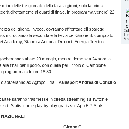
ermine delle tre giornate della fase a gironi, solo la prima
ederà direttamente ai quarti di finale, in programma venerdì 22
terza del girone, invece, dovranno affrontare gli spareggi
Cal
Tor
io, incrociando la seconda e la terza del Girone B, composto
Man
t Academy, Stamura Ancona, Dolomiti Energia Trento e
i giocheranno sabato 23 maggio, mentre domenica 24 sarà la
 alle finali per il podio, con quella per il titolo di Campione
 in programma alle ore 18:30.
si disputeranno ad Agropoli, tra il
Palasport Andrea di Concilio
.
 partite saranno trasmesse in diretta streaming su Twitch e
sket. Statistiche e play by play gratis sull’App FIP Stats.
I NAZIONALI
ne A Girone C