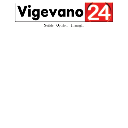
N
otizie -
O
pinioni -
I
mmagini