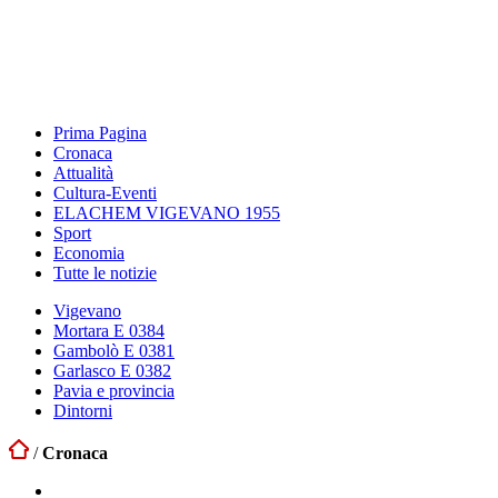
Prima Pagina
Cronaca
Attualità
Cultura-Eventi
ELACHEM VIGEVANO 1955
Sport
Economia
Tutte le notizie
Vigevano
Mortara E 0384
Gambolò E 0381
Garlasco E 0382
Pavia e provincia
Dintorni
/
Cronaca