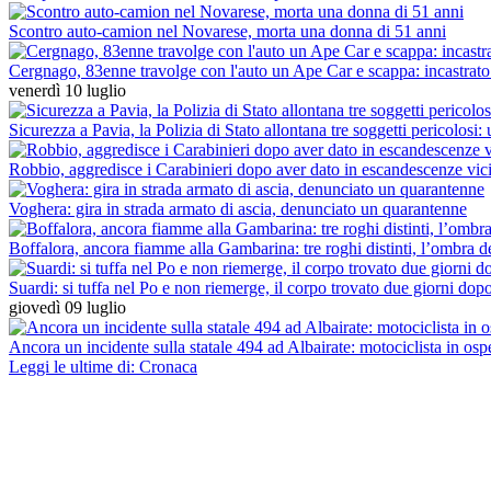
Scontro auto-camion nel Novarese, morta una donna di 51 anni
Cergnago, 83enne travolge con l'auto un Ape Car e scappa: incastrato 
venerdì 10 luglio
Sicurezza a Pavia, la Polizia di Stato allontana tre soggetti pericolosi
Robbio, aggredisce i Carabinieri dopo aver dato in escandescenze vici
Voghera: gira in strada armato di ascia, denunciato un quarantenne
Boffalora, ancora fiamme alla Gambarina: tre roghi distinti, l’ombra d
Suardi: si tuffa nel Po e non riemerge, il corpo trovato due giorni dop
giovedì 09 luglio
Ancora un incidente sulla statale 494 ad Albairate: motociclista in osp
Leggi le ultime di: Cronaca