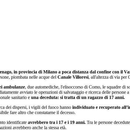
 Senago, in provincia di Milano a poca distanza dal confine con il Va
ersone, piombata nelle acque del
Canale Villoresi
, all'altezza di via per 
ei
ambulanze
, due automediche, l'elisoccorso di Como, le squadre di soc
atamente avviato le operazioni di salvataggio e ricerca delle persone a
sonale sanitario e
una deceduta: si tratta di un ragazzo di 17 anni.
ca dei dispersi, i vigili del fuoco hanno
individuato e recuperato all’i
bile fare altro che constatarne il decesso.
nto identificate
avrebbero tra i 17 e i 19 anni.
Tra le persone decedute 
mazioni avrebbero anche la stessa età.