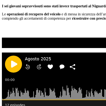
I sei giovani sopravvissuti sono stati invece trasportati al Niguard
Le
operazioni di recupero del veicolo
e di messa in sicurezza dell’ar
compiendo gli accertamenti di competenza per
ricostruire con preci
TI RICORDI COSA È SUCCESSO L’ANNO SCOR
Ascolta il podcast con le notizie da non dimenticare