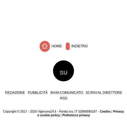
HOME
INDIETRO
SU
REDAZIONE
PUBBLICITÀ
INVIA COMUNICATO
SCRIVI AL DIRETTORE
RSS
Copyright © 2017 - 2026 Vigevano24.it - Partita Iva: IT 02688590187 -
Credits
|
Privacy
e cookie policy
|
Preferenze privacy