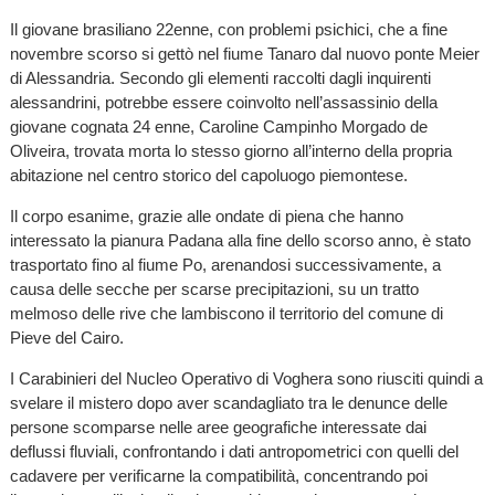
Il giovane brasiliano 22enne, con problemi psichici, che a fine
novembre scorso si gettò nel fiume Tanaro dal nuovo ponte Meier
di Alessandria. Secondo gli elementi raccolti dagli inquirenti
alessandrini, potrebbe essere coinvolto nell’assassinio della
giovane cognata 24 enne, Caroline Campinho Morgado de
Oliveira, trovata morta lo stesso giorno all’interno della propria
abitazione nel centro storico del capoluogo piemontese.
Il corpo esanime, grazie alle ondate di piena che hanno
interessato la pianura Padana alla fine dello scorso anno, è stato
trasportato fino al fiume Po, arenandosi successivamente, a
causa delle secche per scarse precipitazioni, su un tratto
melmoso delle rive che lambiscono il territorio del comune di
Pieve del Cairo.
I Carabinieri del Nucleo Operativo di Voghera sono riusciti quindi a
svelare il mistero dopo aver scandagliato tra le denunce delle
persone scomparse nelle aree geografiche interessate dai
deflussi fluviali, confrontando i dati antropometrici con quelli del
cadavere per verificarne la compatibilità, concentrando poi