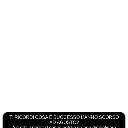
TI RICORDI COSA È SUCCESSO L’ANNO SCORSO
AD AGOSTO?
Ascolta il podcast con le notizie da non dimenticare