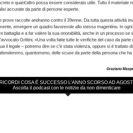
reto e quant’altro possa essere considerato utile. Tutto il materiale r
lisi accurate da parte di persone esperte.
e prove raccolte andranno contro il 39enne. Da tutta questa attività in
lmente, emergere un quadro favorevole allo stesso magentino. In ogn
e battaglia e a far valere la sua onorabilità, anche in un processo se s
vocato Grittini. «Una volta fatte tutte le verifiche del caso da parte 
nua il legale – potremo dire se c’è stata violenza, oppure si è trattato d
 attenderemo, quantomeno, delle scuse da parte della persona che ha
Graziano Masper
 RICORDI COSA È SUCCESSO L’ANNO SCORSO AD AGOS
Ascolta il podcast con le notizie da non dimenticare