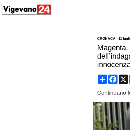
CRONACA
-
11 lugl
Magenta, 
dell’inda
innocenza
Condividi
Face
Continuano le