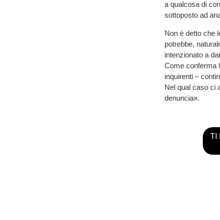
a qualcosa di conc
sottoposto ad ana
Non è detto che l
potrebbe, natura
intenzionato a dar
Come conferma l’av
inquirenti – conti
Nel qual caso ci
denuncia».
TI