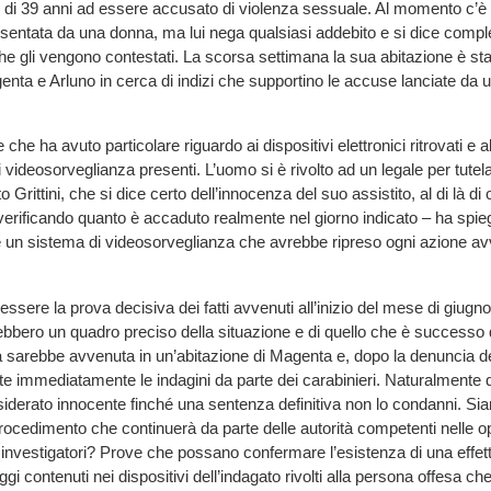
 di 39 anni ad essere accusato di violenza sessuale. Al momento c’è
sentata da una donna, ma lui nega qualsiasi addebito e si dice comp
che gli vengono contestati. La scorsa settimana la sua abitazione è sta
genta e Arluno in cerca di indizi che supportino le accuse lanciate da 
che ha avuto particolare riguardo ai dispositivi elettronici ritrovati e a
 videosorveglianza presenti. L’uomo si è rivolto ad un legale per tutelare 
 Grittini, che si dice certo dell’innocenza del suo assistito, al di là di
erificando quanto è accaduto realmente nel giorno indicato – ha spie
’è un sistema di videosorveglianza che avrebbe ripreso ogni azione av
ssere la prova decisiva dei fatti avvenuti all’inizio del mese di giugn
rebbero un quadro preciso della situazione e di quello che è successo 
 sarebbe avvenuta in un’abitazione di Magenta e, dopo la denuncia d
ite immediatamente le indagini da parte dei carabinieri. Naturalmente 
derato innocente finché una sentenza definitiva non lo condanni. Sia
 procedimento che continuerà da parte delle autorità competenti nelle o
investigatori? Prove che possano confermare l’esistenza di una effett
i contenuti nei dispositivi dell’indagato rivolti alla persona offesa c