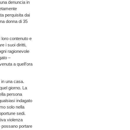
 una denuncia in
letamente
ta perquisita dai
una donna di 35
l loro contenuto e
i suoi diritti,
 ogni ragionevole
gato –
venuta a quell’ora
o in una casa.
quel giorno. La
ella persona
qualsiasi indagato
mo solo nella
pportune sedi.
iva violenza
he possano portare