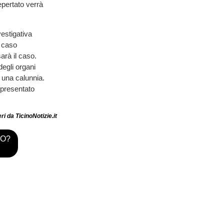
epertato verrà
vestigativa
i caso
arà il caso.
degli organi
i una calunnia.
 presentato
i da TicinoNotizie.it
TO?