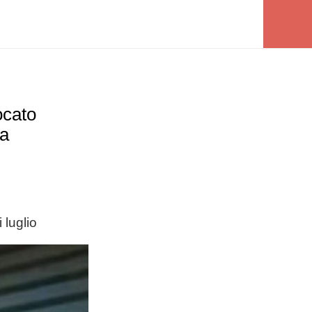
ocato
ua
 luglio