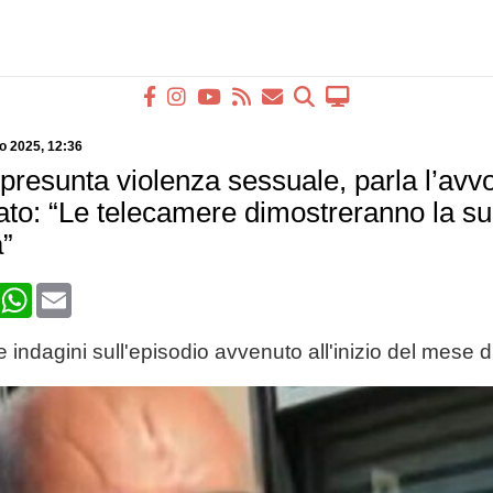
io 2025
, 12:36
presunta violenza sessuale, parla l’avv
gato: “Le telecamere dimostreranno la s
”
book
X
WhatsApp
Email
 indagini sull'episodio avvenuto all'inizio del mese di