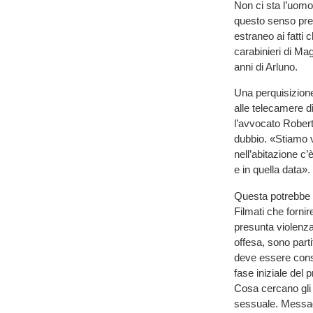
Non ci sta l’uomo
questo senso pre
estraneo ai fatti 
carabinieri di Ma
anni di Arluno.
Una perquisizione 
alle telecamere di
l’avvocato Roberto
dubbio. «Stiamo v
nell’abitazione c
e in quella data».
Questa potrebbe e
Filmati che forni
presunta violenza
offesa, sono part
deve essere consi
fase iniziale del
Cosa cercano gli 
sessuale. Messagg