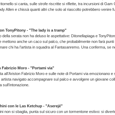
 ritornello si canta, sulle strofe riscritte si riflette, tra incursioni di G
 Allen e chissà quanti altri che solo al riascolto potrebbero venire fu
on TonyPitony - "The lady is a tramp"
so della serata non ha deluso le aspettative: Ditonellapiaga e TonyPito
 e mettono anche un caco sul palco, che probabilmente non farà punti
re chi ha l’artista in squadra al Fantasanremo. Una conferma, se n
 Fabrizio Moro - "Portami via"
ta all’Ariston Fabrizio Moro e sulle note di Portami via emozionano e
 artista navigato accompagnare sul palco e avvolgere un giovane col
 sull’intonazione.
hini con le Las Ketchup - "Aserejé"
ni non si sbaglia, punta sul sicuro con un tormentone estivo: si divert