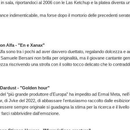
e in sala, riportandoci al 2006 con le Las Ketchup e la platea diventa 
nce indimenticabile, ma forse dopo il mortorio delle precedenti sera
con Alfa - "En e Xanax"
 Alfa sono tra i pochi ad aver davvero duettato, regalando dolcezza e 
i Samuele Bersani non brilla per originalità, ma il giovane cantante g
zza riscrivendo una strofa con il solito tocco delicato che lo contradd
Dardust - "Golden hour"
el “più grande produttore d'Europa” ha impedito ad Ermal Meta, nell
, di Jvke del 2022, di abbassare l'entusiasmo raccolto dalle esibizion
 essere sempre originale si guadagna la stima per la ricerca e il livello
farci rabbrividire dall'emozione.