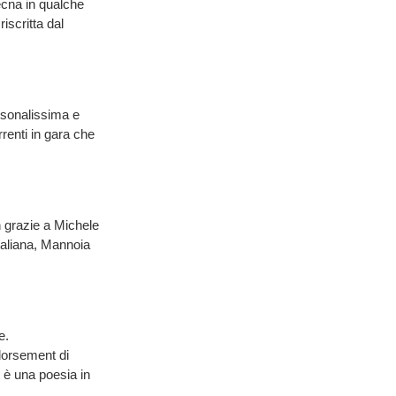
ecna in qualche
iscritta dal
rsonalissima e
renti in gara che
n grazie a Michele
italiana, Mannoia
e.
ndorsement di
 è una poesia in