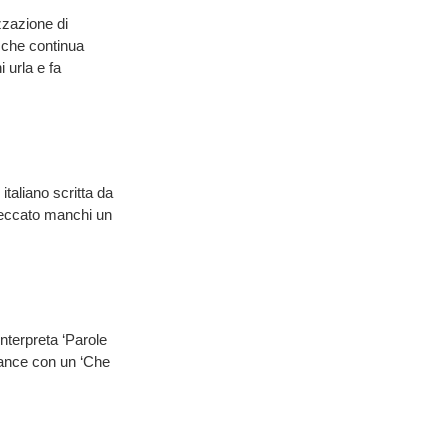
zzazione di
 che continua
 urla e fa
taliano scritta da
peccato manchi un
nterpreta ‘Parole
rmance con un ‘Che