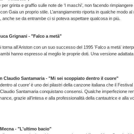
per grinta e graffio sulle note de ‘I maschi’, non facendo rimpianger
on Gaia un proprio stile. L’arrangiamento riporta in qualche modo al 
ara, anche se da entrambe ci si poteva aspettare qualcosa in più.
uca Grignani - "Falco a metà"
 torna all'Ariston con un suo successo del 1995 'Falco a metà' interp
trambi hanno espresso al meglio le proprie doti. Una versione adattata
 Claudio Santamaria - "Mi sei scoppiato dentro il cuore"
dentro al cuore’ è uno dei pilastri della canzone italiana che il Festiva
Claudio Santamaria conquistano consensi. Qualche imperfezione r
mance, grazie all’intesa e alla professionalità della cantautrice e alla 
 Mecna - "L'ultimo bacio"