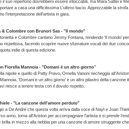
il suo repertorio dovrebbero essere intoccabili, ma Mara Sattei e M
rtare a casa una difficilissima L’ultimo bacio. Apprezzabile la strofa r
o l’interpretazione dell’artista in gara.
a & Colombre con Brunori Sas - "Il mondo"
ntonietta e Colombre cantano Jimmy Fontana, rendendo ‘Il mondo’ pe
o rispettosa, facendo scoprire nuove sfumature vocali dei due concor
quota indie di questa edizione.
on Fiorella Mannoia - "Domani è un altro giorno”
lla nipote e quello di Patty Pravo, Ornella Vanoni riecheggia all’Aristo
 Mannoia. ‘Domani è un altro giorno’ è un altro pilastro della canzone 
vi riesce a tenere testa con il dovuto rispetto.
hiele - "La canzone dell'amore perduto"
 a De André che questa volta arriva dalla voce di Nayt e Joan Thiel
orso anno, torna all’Ariston per accompagnare l’artista e si prende l’e
 brilla in mezzo alla nebbia per una canzone di amore struggente che