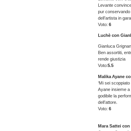
Levante convince 
pur conservando c
dell’artista in g
Voto:
6
Luchè con Gianl
Gianluca Grignani
Ben assortiti, en
rende giustizia
Voto:
5.5
Malika Ayane con
‘Mi sei scoppiato 
Ayane insieme a 
godibile la perfor
dell’attore.
Voto:
6
Mara Sattei con