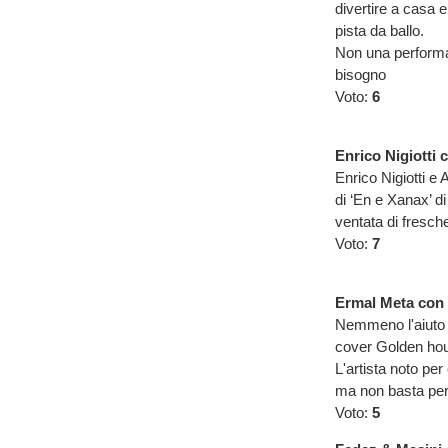
divertire a casa 
pista da ballo.
Non una performa
bisogno
Voto:
6
Enrico Nigiotti 
Enrico Nigiotti e
di ‘En e Xanax’ d
ventata di fresche
Voto:
7
Ermal Meta con 
Nemmeno l'aiuto d
cover Golden hour
L'artista noto per
ma non basta per 
Voto:
5