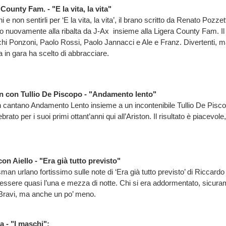
County Fam. - "E la vita, la vita"
e non sentirli per ‘E la vita, la vita’, il brano scritto da Renato Pozz
o nuovamente alla ribalta da J-Ax insieme alla Ligera County Fam. Il
i Ponzoni, Paolo Rossi, Paolo Jannacci e Ale e Franz. Divertenti, m
a in gara ha scelto di abbracciare.
 con Tullio De Piscopo - "Andamento lento"
cantano Andamento Lento insieme a un incontenibile Tullio De Pisco
ato per i suoi primi ottant’anni qui all’Ariston. Il risultato è piacevole, 
 Aiello - "Era già tutto previsto"
man urlano fortissimo sulle note di ‘Era già tutto previsto’ di Riccard
 essere quasi l’una e mezza di notte. Chi si era addormentato, sicura
 Bravi, ma anche un po’ meno.
a - "I maschi";