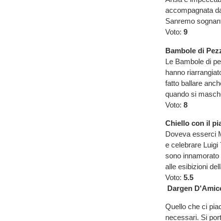
accompagnata dal
Sanremo sognante
Voto:
9
Bambole di Pezz
Le Bambole di pe
hanno riarrangiat
fatto ballare anch
quando si mascher
Voto:
8
Chiello con il p
Doveva esserci Mo
e celebrare Luigi
sono innamorato d
alle esibizioni del
Voto:
5.5
Dargen D'Amico
Quello che ci pia
necessari. Si por