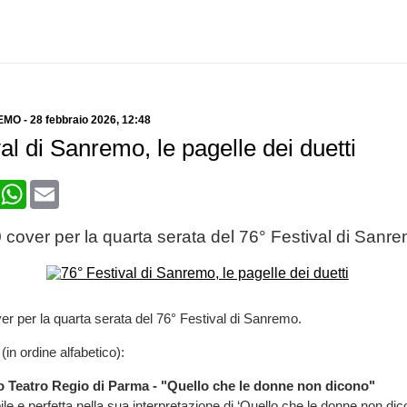
REMO
-
28 febbraio 2026
, 12:48
al di Sanremo, le pagelle dei duetti
book
X
WhatsApp
Email
30 cover per la quarta serata del 76° Festival di Sanr
ver per la quarta serata del 76° Festival di Sanremo.
(in ordine alfabetico):
ro Teatro Regio di Parma - "Quello che le donne non dicono"
le e perfetta nella sua interpretazione di ‘Quello che le donne non dic