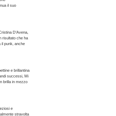
nua il suo
Cristina D’Avena,
n risultato che ha
a il punk, anche
tine e brillantina
randi successi, Mi
n brilla in mezzo
eziosi e
talmente stravolta