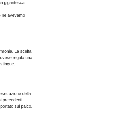
una gigantesca
te ne avevamo
armonia. La scelta
enovese regala una
istingue.
'esecuzione della
i precedenti.
 portato sul palco,