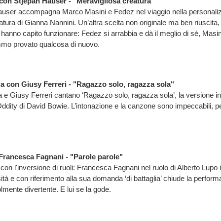
con Stjepan Hauser - "Meravigliosa creatura"
 Hauser accompagna Marco Masini e Fedez nel viaggio nella personali
tura di Gianna Nannini. Un’altra scelta non originale ma ben riuscita,
hanno capito funzionare: Fedez si arrabbia e dà il meglio di sè, Masini
emmo provato qualcosa di nuovo.
 con Giusy Ferreri - "Ragazzo solo, ragazza sola"
 Giusy Ferreri cantano ‘Ragazzo solo, ragazza sola’, la versione in i
ddity di David Bowie. L’intonazione e la canzone sono impeccabili, 
Francesca Fagnani - "Parole parole"
on l'inversione di ruoli: Francesca Fagnani nel ruolo di Alberto Lupo i
sità e con riferimento alla sua domanda ‘di battaglia’ chiude la perfo
olmente divertente. E lui se la gode.