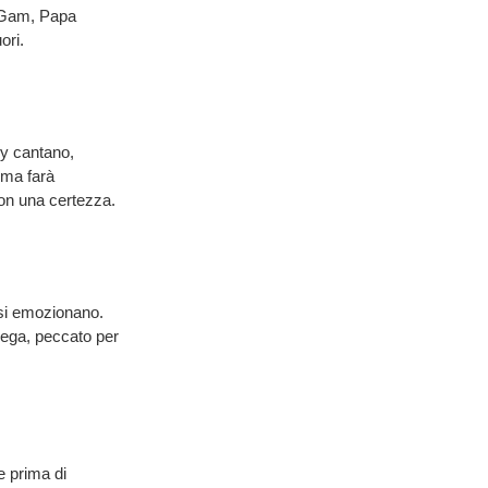
am Gam, Papa
ori.
ny cantano,
 ma farà
on una certezza.
 si emozionano.
lega, peccato per
e prima di