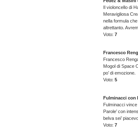
Fedez & Masini 
Il violoncello di
Meravigliosa Crea
nella formula che 
altrettanto. Avr
Voto:
7
Francesco Renga
Francesco Renga e
Mogol di Space O
po’ di emozione.
Voto:
5
Fulminacci con 
Fulminacci vince c
Parole’ con inten
belva sei’ piacev
Voto:
7