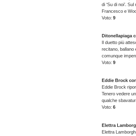
di ‘Su di noi’. Sul
Francesco e Woody
Voto:
9
Ditonellapiaga c
Il duetto più atte
recitano, ballano
comunque impenna
Voto:
9
Eddie Brock con
Eddie Brock ripor
Tenero vedere un
qualche sbavatura
Voto:
6
Elettra Lamborg
Elettra Lamborghi