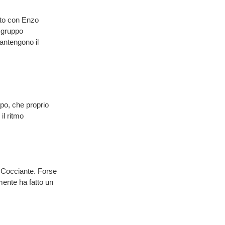
etto con Enzo
 gruppo
antengono il
po, che proprio
il ritmo
o Cocciante. Forse
mente ha fatto un