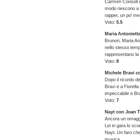
Carmen Consoli e 
modo riescono a po
rapper, un po’ men
Voto:
5.5
Maria Antoniett
Brunori, Maria A
nello stesso temp
rappresentano la 
Voto:
8
Michele Bravi c
Dopo il ricordo de
Bravi e a Fiorella
impeccabile e Bra
Voto:
7
Nayt con Joan T
Ancora un omaggio
Lei in gara lo sc
Nayt. Un faro che
musica.