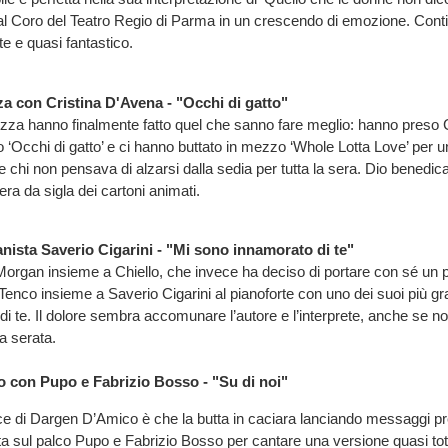
 Coro del Teatro Regio di Parma in un crescendo di emozione. Conti
 e quasi fantastico.
a con Cristina D'Avena - "Occhi di gatto"
zza hanno finalmente fatto quel che sanno fare meglio: hanno preso 
o ‘Occhi di gatto’ e ci hanno buttato in mezzo ‘Whole Lotta Love’ per u
e chi non pensava di alzarsi dalla sedia per tutta la sera. Dio benedic
a da sigla dei cartoni animati.
ianista Saverio Cigarini - "Mi sono innamorato di te"
rgan insieme a Chiello, che invece ha deciso di portare con sé un pet
 Tenco insieme a Saverio Cigarini al pianoforte con uno dei suoi più g
i te. Il dolore sembra accomunare l’autore e l’interprete, anche se no
la serata.
 con Pupo e Fabrizio Bosso - "Su di noi"
ce di Dargen D’Amico è che la butta in caciara lanciando messaggi pr
ta sul palco Pupo e Fabrizio Bosso per cantare una versione quasi to