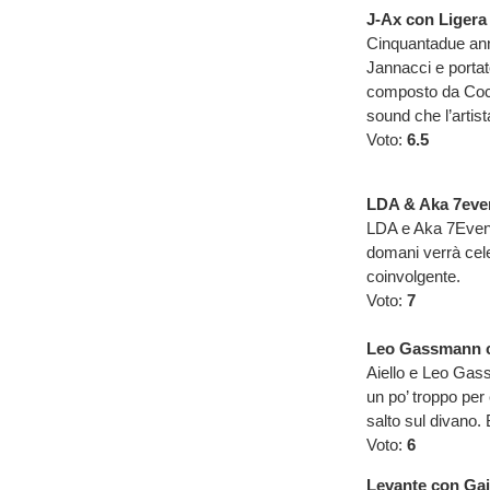
J-Ax con Ligera 
Cinquantadue anni 
Jannacci e portat
composto da Coch
sound che l’artist
Voto:
6.5
LDA & Aka 7even
LDA e Aka 7Even 
domani verrà celebr
coinvolgente.
Voto:
7
Leo Gassmann con
Aiello e Leo Gass
un po’ troppo per
salto sul divano.
Voto:
6
Levante con Gai