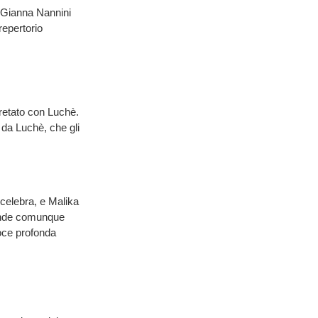
e Gianna Nannini
repertorio
retato con Luchè.
 da Luchè, che gli
l celebra, e Malika
ende comunque
voce profonda