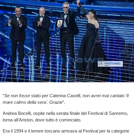
“
Se non fosse stato per Caterina Caselli, non avrei mai cantato ‘Il
mare calmo della sera’. Grazie
”.
Andrea Bocelli, ospite nella serata finale del Festival di Sanremo,
torna all’Ariston, dove tutto è cominciato.
Era il 1994 e il tenore toscano arrivava al Festival per la categorie