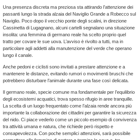
Una presenza discreta ma preziosa sta attirando l’attenzione dei
passanti lungo la strada alzaia del Naviglio Grande a Robecco sul
Naviglio. Poco dopo il vecchio ponte degli scalini, in direzione
Cassinetta di Lugagnano, alcuni cartelli segnalano una situazione
insolita: una femmina di germano reale ha scelto proprio quel
tratto per covare le sue uova. L’avviso è rivolto a tutti, ma in
particolare agli addetti alla manutenzione del verde che operano
lungo il canale.
Anche pedoni e ciclisti sono invitati a prestare attenzione e a
mantenere le distanze, evitando rumori o movimenti bruschi che
potrebbero disturbare l’animale durante una fase così delicata.
Il germano reale, specie comune ma fondamentale per l’equilibrio
degli ecosistemi acquatici, trova spesso rifugio in aree tranquille.
La scelta di un luogo frequentato come l’alzaia rende ancora più
importante la collaborazione dei cittadini per garantire la sicurezza
del nido. Ci piace vederlo come un piccolo esempio di convivenza
tra attività umana e natura, che richiede però rispetto e
consapevolezza. Con poche semplici attenzioni, sarà possibile