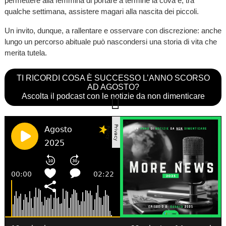
permettere alla femmina di portare a termine la cova e, tra
qualche settimana, assistere magari alla nascita dei piccoli.
Un invito, dunque, a rallentare e osservare con discrezione: anche
lungo un percorso abituale può nascondersi una storia di vita che
merita tutela.
TI RICORDI COSA È SUCCESSO L’ANNO SCORSO
AD AGOSTO?
Ascolta il podcast con le notizie da non dimenticare