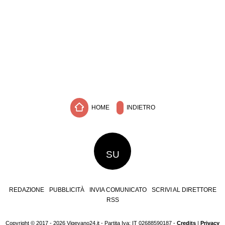
HOME
INDIETRO
SU
REDAZIONE
PUBBLICITÀ
INVIA COMUNICATO
SCRIVI AL DIRETTORE
RSS
Copyright © 2017 - 2026 Vigevano24.it - Partita Iva: IT 02688590187 -
Credits
|
Privacy