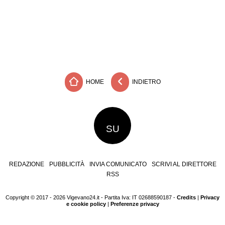
HOME
INDIETRO
SU
REDAZIONE
PUBBLICITÀ
INVIA COMUNICATO
SCRIVI AL DIRETTORE
RSS
Copyright © 2017 - 2026 Vigevano24.it - Partita Iva: IT 02688590187 -
Credits
|
Privacy
e cookie policy
|
Preferenze privacy