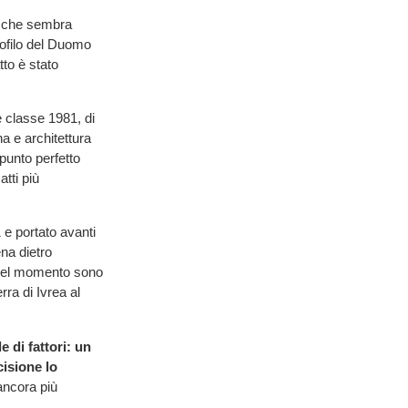
a che sembra
profilo del Duomo
tto è stato
e classe 1981, di
a e architettura
 punto perfetto
tti più
1 e portato avanti
ena dietro
uel momento sono
ra di Ivrea al
 di fattori: un
cisione lo
ancora più