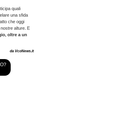
icipa quali
elare una sfida
atto che oggi
 nostre alture. E
io, oltre a un
da VcoNews.it
TO?