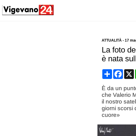
ATTUALITÀ
-
17 ma
La foto de
è nata sul
Condividi
Face
È da un punt
che Valerio M
il nostro sate
giorni scorsi 
cuore»