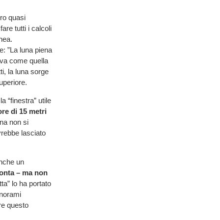
ro quasi
re tutti i calcoli
nea.
e: ”La luna piena
iva come quella
i, la luna sorge
uperiore.
 “finestra” utile
re di 15 metri
na non si
vrebbe lasciato
anche un
conta – ma non
tta” lo ha portato
anorami
re questo