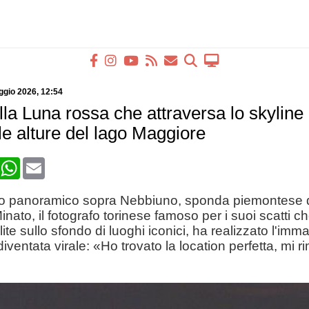
ggio 2026
, 12:54
lla Luna rossa che attraversa lo skyline
le alture del lago Maggiore
book
X
WhatsApp
Email
o panoramico sopra Nebbiuno, sponda piemontese 
inato, il fotografo torinese famoso per i suoi scatti 
llite sullo sfondo di luoghi iconici, ha realizzato l'imm
diventata virale: «Ho trovato la location perfetta, mi r