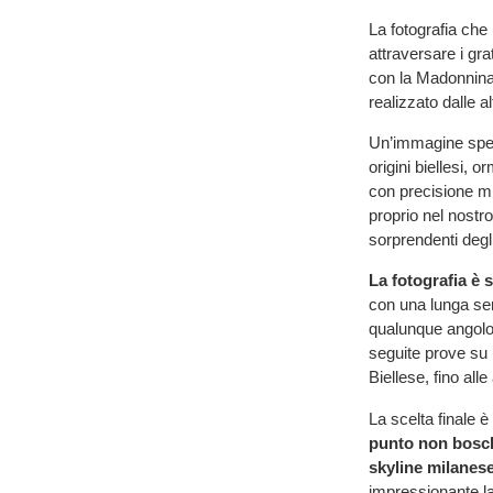
La fotografia che
attraversare i gra
con la Madonnina, 
realizzato dalle a
Un’immagine spett
origini biellesi, 
con precisione mil
proprio nel nostro
sorprendenti degli
La fotografia è s
con una lunga seri
qualunque angolo
seguite prove su 
Biellese, fino all
La scelta finale è
punto non boschi
skyline milanese
impressionante la 