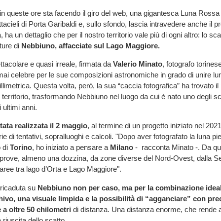
 in queste ore sta facendo il giro del web, una gigantesca Luna Ross
ttacieli di Porta Garibaldi e, sullo sfondo, lascia intravedere anche il 
ha un dettaglio che per il nostro territorio vale più di ogni altro: lo sca
lture di
Nebbiuno, affacciate sul Lago Maggiore.
acolare e quasi irreale, firmata da
Valerio Minato
, fotografo torines
ormai celebre per le sue composizioni astronomiche in grado di unire lun
limetrica. Questa volta, però, la sua “caccia fotografica” ha trovato il
 territorio, trasformando Nebbiuno nel luogo da cui è nato uno degli sca
 ultimi anni.
tata realizzata il 2 maggio
, al termine di un progetto iniziato nel 202
e di tentativi, sopralluoghi e calcoli. "Dopo aver fotografato la luna pi
 di
Torino
, ho iniziato a pensare a
Milano
- racconta Minato -. Da q
prove, almeno una dozzina, da zone diverse del Nord-Ovest, dalla Ser
e aree tra lago d’Orta e Lago Maggiore".
 ricaduta su
Nebbiuno non per caso, ma per la combinazione ideale
vo, una visuale limpida e la possibilità di “agganciare” con pre
 a oltre 50 chilometri
di distanza. Una distanza enorme, che rende 
riuscita dello scatto.