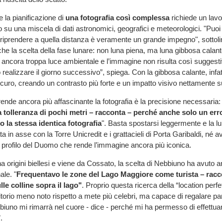
 la pianificazione di
una fotografia così complessa
richiede un lavo
o su una miscela di dati astronomici, geografici e meteorologici. "Puoi fa
riprendere a quella distanza è veramente un grande impegno", sottoli
e la scelta della fase lunare: non luna piena, ma luna gibbosa calant
ancora troppa luce ambientale e l’immagine non risulta così suggest
realizzare il giorno successivo”, spiega. Con la gibbosa calante, infatt
scuro, creando un contrasto più forte e un impatto visivo nettamente s
ende ancora più affascinante la fotografia è la precisione necessaria: la
 tolleranza di pochi metri – racconta – perché anche solo un erro
 la stessa identica fotografia
". Basta spostarsi leggermente e la lu
a in asse con la Torre Unicredit e i grattacieli di Porta Garibaldi, né a
 profilo del Duomo che rende l’immagine ancora più iconica.
a origini biellesi e viene da Cossato, la scelta di Nebbiuno ha avuto 
ale. "
Frequentavo le zone del Lago Maggiore come turista – rac
lle colline sopra il lago"
. Proprio questa ricerca della “location perfe
ritorio meno noto rispetto a mete più celebri, ma capace di regalare p
bbiuno mi rimarrà nel cuore - dice - perché mi ha permesso di effettua
.