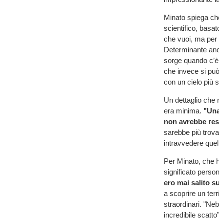
Minato spiega che
scientifico, basat
che vuoi, ma per 
Determinante anch
sorge quando c’è 
che invece si può 
con un cielo più 
Un dettaglio che r
era minima.
"Una
non avrebbe reso
sarebbe più trovat
intravvedere quel
Per Minato, che h
significato person
ero mai salito su
a scoprire un ter
straordinari. "Ne
incredibile scatto”