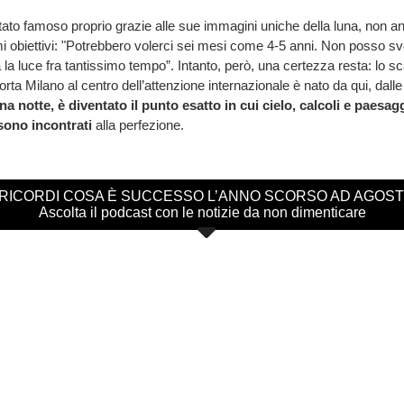
ntato famoso proprio grazie alle sue immagini uniche della luna, non ant
i obiettivi: "Potrebbero volerci sei mesi come 4-5 anni. Non posso sv
la luce fra tantissimo tempo”. Intanto, però, una certezza resta: lo sc
orta Milano al centro dell’attenzione internazionale è nato da qui, dalle
 notte, è diventato il punto esatto in cui cielo, calcoli e paesagg
 sono incontrati
alla perfezione.
 RICORDI COSA È SUCCESSO L’ANNO SCORSO AD AGOS
Ascolta il podcast con le notizie da non dimenticare