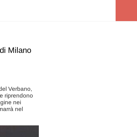
 di Milano
del Verbano,
che riprendono
agine nei
imarrà nel