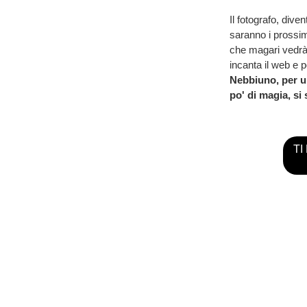
Il fotografo, dive
saranno i prossim
che magari vedrà 
incanta il web e p
Nebbiuno, per una
po' di magia, si
TI