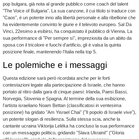
pop bulgara, già nota al grande pubblico come coach del talent
"The Voice of Bulgaria". La sua canzone, il cui titolo si traduce con
"Caos", è un potente inno alla libertà personale e alla ribellione che
ha evidentemente convinto le giurie e il televoto europeo. Sal Da
Vinci, 22esimo a esibirsi, ha conquistato il pubblico di Vienna. La
sua performance di "Per sempre sì", impreziosita da un abito da
sposa con il tricolore e fuochi d'artificio, gli è valsa la quinta
posizione finale, mantenendo l'Italia nella top 5.
Le polemiche e i messaggi
Questa edizione sarà però ricordata anche per le forti
contestazioni legate alla partecipazione di Israele, che hanno
portato al ritiro dalla gara di cinque paesi: Irlanda, Paesi Bassi,
Norvegia, Slovenia e Spagna. Al termine della sua esibizione,
l'artista israeliano Noam Bettan (classificatosi in ventesima
posizione) ha gridato "Am Yisrael Chai" ("Il popolo di Israele vive"),
un potente slogan di resilienza. Sulla stessa scia, anche la
cantante ucraina Viktorija Leléka ha concluso la sua performance
con un messaggio politico, gridando "Slava Ukraini!" ("Gloria