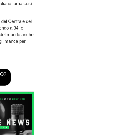
aliano torna così
 del Centrale del
lendo a 34, e
1 del mondo anche
gli manca per
TO?