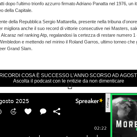
ti dopo l'ultimo trionfo azzurro firmato Adriano Panatta nel 1976, un it
eo della Capitale.
ente della Repubblica Sergio Mattarella, presente nella tribuna d'onore
er migliora anche il suo record di vittorie consecutive nei Masters, sa
 Alcaraz nel ranking Atp, regalandosi la certezza di restare numero 
 Wimbledon e mettendo nel mirino il Roland Garros, ultimo torneo che 
reer Grand Slam.
 RICORDI COSA È SUCCESSO L’ANNO SCORSO AD AGOS
Ascolta il podcast con le notizie da non dimenticare