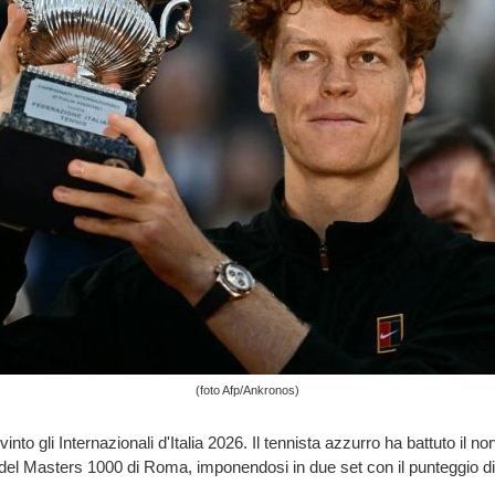
(foto Afp/Ankronos)
into gli Internazionali d'Italia 2026. Il tennista azzurro ha battuto il 
 del Masters 1000 di Roma, imponendosi in due set con il punteggio di 