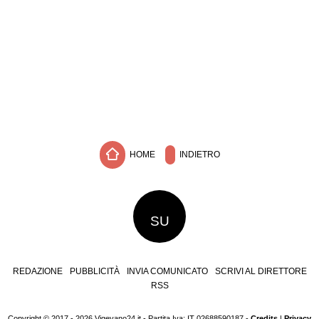
HOME
INDIETRO
SU
REDAZIONE
PUBBLICITÀ
INVIA COMUNICATO
SCRIVI AL DIRETTORE
RSS
Copyright © 2017 - 2026 Vigevano24.it - Partita Iva: IT 02688590187 -
Credits
|
Privacy