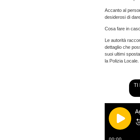
Accanto al person
desiderosi di dar
Cosa fare in caso
Le autorità racc
dettaglio che pos
suoi ultimi spost
la Polizia Locale.
TI