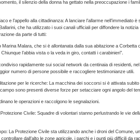
omento, il silenzio della donna ha gettato nella preoccupazione i familia
aco e l’appello alla cittadinanza: A lanciare l’allarme nell’immediato è s
larini, che ha utilizzato i suoi canali ufficiali per diffondere la notizia
zione da parte di tutti:
Marina Malara, che si è allontanata dalla sua abitazione a Corbetta o
Chiunque l’abbia vista o la veda in giro, contatti i carabinieri”.
condiviso rapidamente sui social network da centinaia di residenti, nel 
ggior numero di persone possibile e raccogliere testimonianze utili.
tazione per le ricerche: La macchina dei soccorsi si è attivata subito
campo sono presenti diverse forze per setacciare ogni angolo del terri
rdinano le operazioni e raccolgono le segnalazioni.
 Protezione Civile: Squadre di volontari stanno perlustrando le vie della
po: La Protezione Civile sta utilizzando anche i droni del Comune, u
ntrollare dall’alto le zone agricole, i parchi e i punti più difficili da r