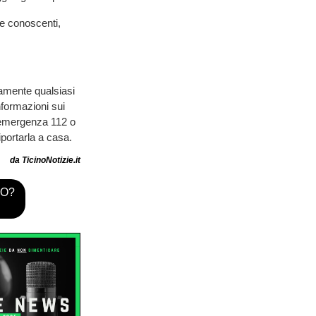
 e conoscenti,
amente qualsiasi
nformazioni sui
i emergenza 112 o
iportarla a casa.
da TicinoNotizie.it
TO?