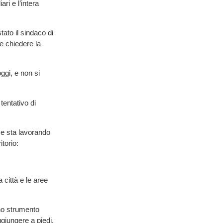
ri e l’intera
tato il sindaco di
 e chiedere la
ggi, e non si
tentativo di
 e sta lavorando
torio:
 città e le aree
no strumento
aggiungere a piedi.