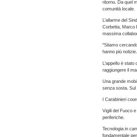
ritorno. Da quel m
comunità locale.
L’allarme del Sind
Corbetta, Marco Bal
massima collabora
“Stiamo cercando 
hanno più notizie. 
L’appello è stato 
raggiungere il ma
Una grande mobili
senza sosta. Sul 
I Carabinieri coo
Vigili del Fuoco e
periferiche.
Tecnologia in cam
fondamentale per co