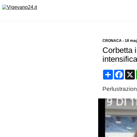
CRONACA
-
18 mag
Corbetta 
intensific
Condividi
Face
Perlustrazioni