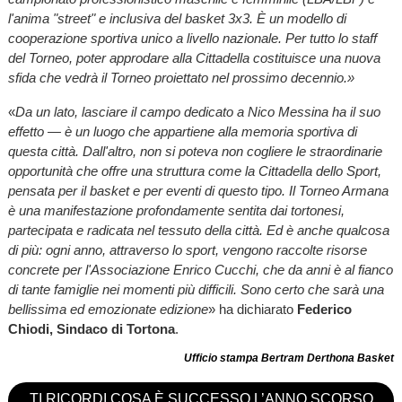
l'anima "street" e inclusiva del basket 3x3. È un modello di
cooperazione sportiva unico a livello nazionale. Per tutto lo staff
del Torneo, poter approdare alla Cittadella costituisce una nuova
sfida che vedrà il Torneo proiettato nel prossimo decennio.»
«
Da un lato, lasciare il campo dedicato a Nico Messina ha il suo
effetto — è un luogo che appartiene alla memoria sportiva di
questa città. Dall'altro, non si poteva non cogliere le straordinarie
opportunità che offre una struttura come la Cittadella dello Sport,
pensata per il basket e per eventi di questo tipo. Il Torneo Armana
è una manifestazione profondamente sentita dai tortonesi,
partecipata e radicata nel tessuto della città. Ed è anche qualcosa
di più: ogni anno, attraverso lo sport, vengono raccolte risorse
concrete per l'Associazione Enrico Cucchi, che da anni è al fianco
di tante famiglie nei momenti più difficili. Sono certo che sarà una
bellissima ed emozionate edizione
» ha dichiarato
Federico
Chiodi, Sindaco di Tortona
.
Ufficio stampa Bertram Derthona Basket
TI RICORDI COSA È SUCCESSO L’ANNO SCORSO