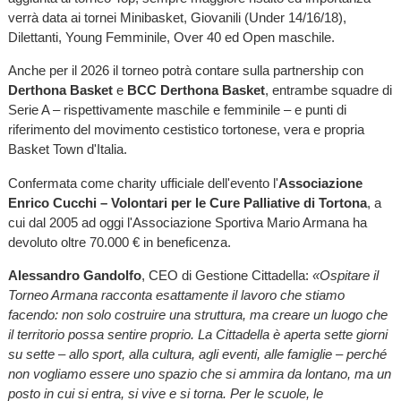
verrà data ai tornei Minibasket, Giovanili (Under 14/16/18),
Dilettanti, Young Femminile, Over 40 ed Open maschile.
Anche per il 2026 il torneo potrà contare sulla partnership con
Derthona Basket
e
BCC Derthona Basket
, entrambe squadre di
Serie A – rispettivamente maschile e femminile – e punti di
riferimento del movimento cestistico tortonese, vera e propria
Basket Town d'Italia.
Confermata come charity ufficiale dell'evento l'
Associazione
Enrico Cucchi – Volontari per le Cure Palliative di Tortona
, a
cui dal 2005 ad oggi l'Associazione Sportiva Mario Armana ha
devoluto oltre 70.000 € in beneficenza.
Alessandro Gandolfo
, CEO di Gestione Cittadella:
«Ospitare il
Torneo Armana racconta esattamente il lavoro che stiamo
facendo: non solo costruire una struttura, ma creare un luogo che
il territorio possa sentire proprio. La Cittadella è aperta sette giorni
su sette – allo sport, alla cultura, agli eventi, alle famiglie – perché
non vogliamo essere uno spazio che si ammira da lontano, ma un
posto in cui si entra, si vive e si torna. Per le scuole, le