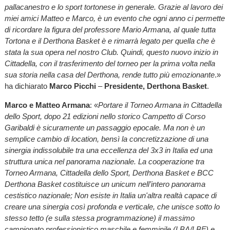
pallacanestro e lo sport tortonese in generale. Grazie al lavoro dei
miei amici Matteo e Marco, è un evento che ogni anno ci permette
di ricordare la figura del professore Mario Armana, al quale tutta
Tortona e il Derthona Basket è e rimarrà legato per quella che è
stata la sua opera nel nostro Club. Quindi, questo nuovo inizio in
Cittadella, con il trasferimento del torneo per la prima volta nella
sua storia nella casa del Derthona, rende tutto più emozionante
.»
ha dichiarato
Marco Picchi
–
Presidente, Derthona Basket
.
Marco e Matteo Armana
: «
Portare il Torneo Armana in Cittadella
dello Sport, dopo 21 edizioni nello storico Campetto di Corso
Garibaldi è sicuramente un passaggio epocale. Ma non è un
semplice cambio di location, bensì la concretizzazione di una
sinergia indissolubile tra una eccellenza del 3x3 in Italia ed una
struttura unica nel panorama nazionale. La cooperazione tra
Torneo Armana, Cittadella dello Sport, Derthona Basket e BCC
Derthona Basket costituisce un unicum nell’intero panorama
cestistico nazionale; Non esiste in Italia un'altra realtà capace di
creare una sinergia così profonda e verticale, che unisce sotto lo
stesso tetto (e sulla stessa programmazione) il massimo
campionato professionistico maschile e femminile (LBA/LBF) e