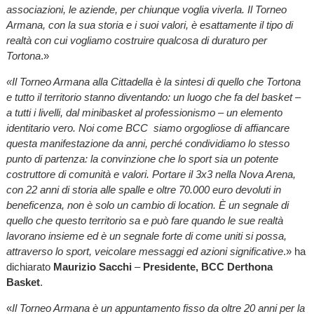
associazioni, le aziende, per chiunque voglia viverla. Il Torneo
Armana, con la sua storia e i suoi valori, è esattamente il tipo di
realtà con cui vogliamo costruire qualcosa di duraturo per
Tortona
.»
«Il Torneo Armana alla Cittadella è la sintesi di quello che Tortona
e tutto il territorio stanno diventando: un luogo che fa del basket –
a tutti i livelli, dal minibasket al professionismo – un elemento
identitario vero. Noi come BCC siamo orgogliose di affiancare
questa manifestazione da anni, perché condividiamo lo stesso
punto di partenza: la convinzione che lo sport sia un potente
costruttore di comunità e valori. Portare il 3x3 nella Nova Arena,
con 22 anni di storia alle spalle e oltre 70.000 euro devoluti in
beneficenza, non è solo un cambio di location. È un segnale di
quello che questo territorio sa e può fare quando le sue realtà
lavorano insieme ed è un segnale forte di come uniti si possa,
attraverso lo sport, veicolare messaggi ed azioni significative
.» ha
dichiarato
Maurizio Sacchi
–
Presidente, BCC Derthona
Basket
.
«
Il Torneo Armana è un appuntamento fisso da oltre 20 anni per la