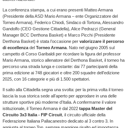
La conferenza stampa, a cui erano presenti Matteo Armana
(Presidente della ASD Mario Armana – ente Organizzatore del
Torneo Armana), Federico Chiodi, Sindaco di Tortona, Alessandro
Gandolfo (CEO Gestione Cittadella), Alice Pedrazzi (General
Manager BCC Derthona Basket) e Marco Picchi (Presidente
Derthona Basket) è stata l’occasione per
valorizzare il percorso
di eccellenza
del
Torneo Armana
. Nato nel giugno 2005 sul
campetto di Corso Garibaldi per ricordare la figura del professor
Mario Armana, storico allenatore del Derthona Basket, il torneo ha
percorso una strada lunga e costante: dai 77 partecipanti della
prima edizione ai 748 giocatori e oltre 200 squadre dell’edizione
2025, con 16 categorie e più di 1.500 spettatori.
Il salto alla Cittadella segna una svolta: per la prima volta il torneo
lascia la sua storica sede all'aperto per approdare in una delle
strutture sportive più moderne d'Italia. A confermarne il valore
istituzionale, il Torneo Armana è dal 2022
tappa Master del
Circuito 3x3 Italia - FIP Circuit
, il circuito ufficiale della
Federazione Italiana Pallacanestro dedicato al 3 contro 3. In
aggiunta al torneo Top, sempre maggiore risalto ed importanza