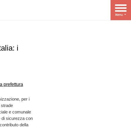
lia: i
mizzazione, per i
e strade
nciale e comunale
 di sicurezza con
contributo della