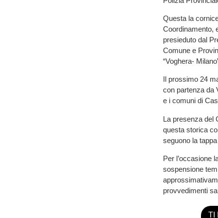
Polizia Provinciale
Questa la cornice
Coordinamento, e 
presieduto dal Pre
Comune e Provinci
“Voghera- Milano” 
Il prossimo 24 mag
con partenza da V
e i comuni di Cas
La presenza del G
questa storica co
seguono la tappa
Per l’occasione la
sospensione tempo
approssimativamen
provvedimenti sar
TI