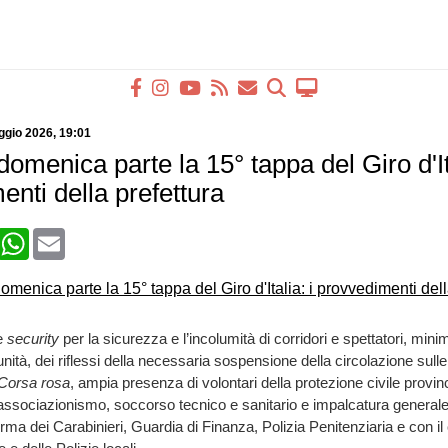
ggio 2026
, 19:01
omenica parte la 15° tappa del Giro d'Ita
nti della prefettura
book
X
WhatsApp
Email
e
security
per la sicurezza e l’incolumità di corridori e spettatori, mini
unità, dei riflessi della necessaria sospensione della circolazione sull
Corsa rosa
, ampia presenza di volontari della protezione civile provi
associazionismo, soccorso tecnico e sanitario e impalcatura generale
Arma dei Carabinieri, Guardia di Finanza, Polizia Penitenziaria e con il 