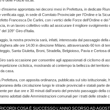
 e delle Polizie locali.
 d’insieme approntata nei decorsi mesi in Prefettura, in dedicate Riuni
verificata oggi, in sede di Comitato Provinciale per l’Ordine e la Sic
fetto Francesca De Carlini, con i vertici delle Forze dell’Ordine e dei V
a, in un lavoro collettivo volto ad assicurare il migliore svolgimento 
del 109° Giro d’Italia.
gio, la nostra provincia sarà, infatti, interessata dal passaggio della
oghera alle ore 14.00 in direzione Milano, attraversando 60 km di terri
teggio, Santa Giuletta, Broni, Stradella, Belgioioso, Pavia e Certosa d
iro sarà occasione per consentire agli appassionati di ciclismo di ass
mpetizione ciclistica, mostrando al contempo la bellezza del territorio
 da casa.
 Prefettura, con apposita ordinanza, pubblicata sul sito istituzionale, 
ranea della circolazione lungo le strade provinciali e statali parte de
te per due ore e 30 minuti dall’orario del previsto passaggio della c
anno adottati dalle Amministrazioni comunali per i tratti delle strade 
 RICORDI COSA È SUCCESSO L’ANNO SCORSO AD AGOS