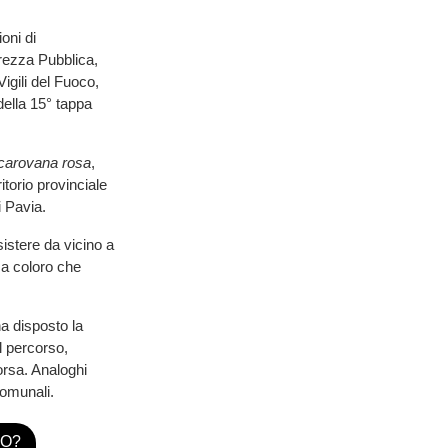
oni di
urezza Pubblica,
igili del Fuoco,
della 15° tappa
carovana rosa
,
torio provinciale
i Pavia.
istere da vicino a
 a coloro che
ha disposto la
l percorso,
orsa. Analoghi
comunali.
TO?