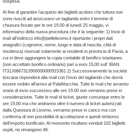
sospesa.
Al fine di garantire l'acquisto dei biglietti acoloro che tuttora non
sono riusciti ad assicurarsi un tagliando entro il termine di
chiusura fissato per le ore 19.00 di lunedì 25 maggio, vi
informiamo della nuova procedura che è la seguente: 1) Invio di
mail all'indirizzo info@piellelivorno.it riportante i propri dati
anagrafici (cognome, nome, luogo e data di nascita, città di
residenza) riservati solamente ai residenti in provincia di Pavia, a
cui si deve aggiungere la copia contabile di bonifico istantaneo
(non accettato bonifico ordinario) pari a euro 15,00 sull' IBAN
IT31J0867313900000000915361 2) Successivamente la società
toscana risponderà alla mail con l'invio del tagliando che dovrà
essere esibito all'arrivo al PalaMacchia. Tutte le mail che avranno
orario di invio successivo alle ore 19.00 non verranno prese in
considerazione. Tutte le mail di ticket, giunte comunque entro le
ore 19.00 ma che andranno oltre il numero di ticket autorizzati
dalla Questura di Livorno, verranno prese in carico ma con
conferma di non possibilità di accettazione e quindi rimborso
dell'importo bonificato. Al momento risultano venduti 102 biglietti
ospiti, ne rimangono 48.