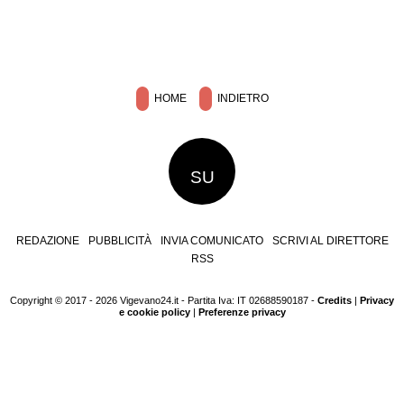
HOME
INDIETRO
SU
REDAZIONE
PUBBLICITÀ
INVIA COMUNICATO
SCRIVI AL DIRETTORE
RSS
Copyright © 2017 - 2026 Vigevano24.it - Partita Iva: IT 02688590187 -
Credits
|
Privacy
e cookie policy
|
Preferenze privacy