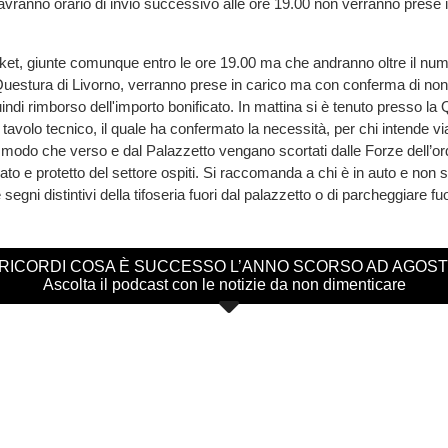
 avranno orario di invio successivo alle ore 19.00 non verranno prese 
ticket, giunte comunque entro le ore 19.00 ma che andranno oltre il nume
 Questura di Livorno, verranno prese in carico ma con conferma di non p
ndi rimborso dell'importo bonificato. In mattina si è tenuto presso la 
avolo tecnico, il quale ha confermato la necessità, per chi intende via
n modo che verso e dal Palazzetto vengano scortati dalle Forze dell’ord
to e protetto del settore ospiti. Si raccomanda a chi è in auto e non s
segni distintivi della tifoseria fuori dal palazzetto o di parcheggiare fuo
 RICORDI COSA È SUCCESSO L’ANNO SCORSO AD AGOS
Ascolta il podcast con le notizie da non dimenticare