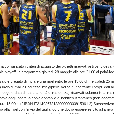
a comunicato i criteri di acquisto dei biglietti riservati ai tifosi vigevane
ale playoff, in programma giovedì 28 maggio alle ore 21.00 al palaMac
sato è pregato di inviare una mail entro le ore 19.00 di mercoledì 25 
) Invio di mail all'indirizzo info@piellelivorno.it, riportante i propri dati a
ogo e data di nascita, città di residenza) riservati solamente ai resid
 deve aggiungere la copia contabile di bonifico istantaneo (non accetta
a euro 15,00 sull' IBAN IT31J0867313900000000915361 2) Successivam
 alla mail con l'invio del tagliando che dovrà essere esibito all'arriv