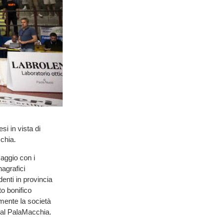
si in vista di
chia.
maggio con i
nagrafici
enti in provincia
to bonifico
ente la società
o al PalaMacchia.