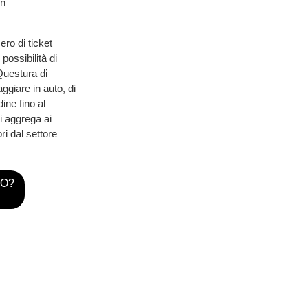
in
ro di ticket
ossibilità di
Questura di
ggiare in auto, di
ine fino al
i aggrega ai
ri dal settore
TO?