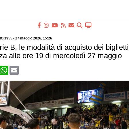
O 1955
-
27 maggio 2026
, 15:26
ie B, le modalità di acquisto dei bigliett
za alle ore 19 di mercoledì 27 maggio
book
X
WhatsApp
Email