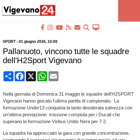
SPORT
-
01 giugno 2026
, 10:00
Pallanuoto, vincono tutte le squadre
dell'H2Sport Vigevano
Condividi
Facebook
X
WhatsApp
Email
Nella giornata di Domenica 31 maggio le squadre dell’H2SPORT
Vigevano hanno giocato l'ultima partita di campionato. La
formazione Under13 conquista la tanto desiderata salvezza con
un’ottima prestazione: missione compiuta per i Ducali che
superano la formazione Viribus Unitis Nera per 7-2.
La squadra ha approcciato la gara con grande concentrazione,
costruendo il successo già nei primi due tempi grazie ad una