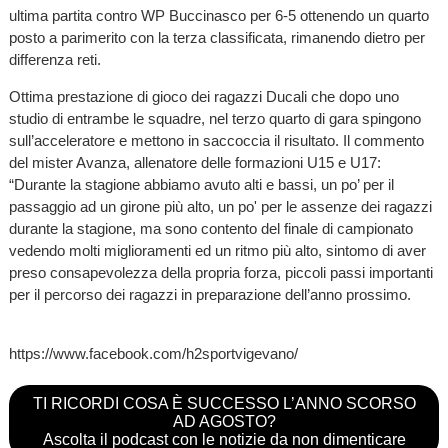
ultima partita contro WP Buccinasco per 6-5 ottenendo un quarto
posto a parimerito con la terza classificata, rimanendo dietro per
differenza reti.
Ottima prestazione di gioco dei ragazzi Ducali che dopo uno
studio di entrambe le squadre, nel terzo quarto di gara spingono
sull’acceleratore e mettono in saccoccia il risultato. Il commento
del mister Avanza, allenatore delle formazioni U15 e U17:
“Durante la stagione abbiamo avuto alti e bassi, un po’ per il
passaggio ad un girone più alto, un po' per le assenze dei ragazzi
durante la stagione, ma sono contento del finale di campionato
vedendo molti miglioramenti ed un ritmo più alto, sintomo di aver
preso consapevolezza della propria forza, piccoli passi importanti
per il percorso dei ragazzi in preparazione dell’anno prossimo.
https://www.facebook.com/h2sportvigevano/
TI RICORDI COSA È SUCCESSO L’ANNO SCORSO
AD AGOSTO?
Ascolta il podcast con le notizie da non dimenticare