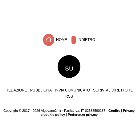
HOME
INDIETRO
SU
REDAZIONE
PUBBLICITÀ
INVIA COMUNICATO
SCRIVI AL DIRETTORE
RSS
Copyright © 2017 - 2026 Vigevano24.it - Partita Iva: IT 02688590187 -
Credits
|
Privacy
e cookie policy
|
Preferenze privacy