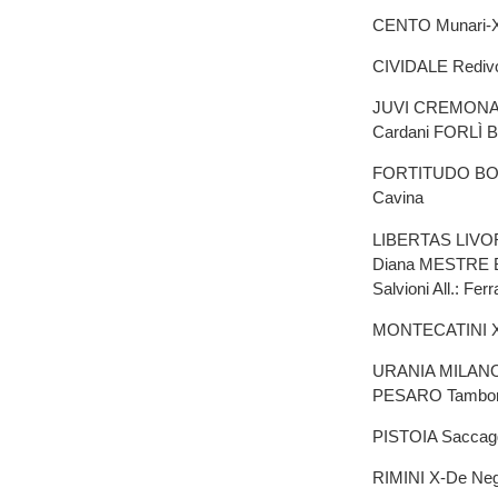
CENTO Munari-X-C
CIVIDALE Redivo-C
JUVI CREMONA X-R
Cardani FORLÌ Be
FORTITUDO BOLOG
Cavina
LIBERTAS LIVORNO
Diana MESTRE Be
Salvioni All.: Ferr
MONTECATINI X-X
URANIA MILANO S.
PESARO Tambone-
PISTOIA Saccaggi
RIMINI X-De Negri