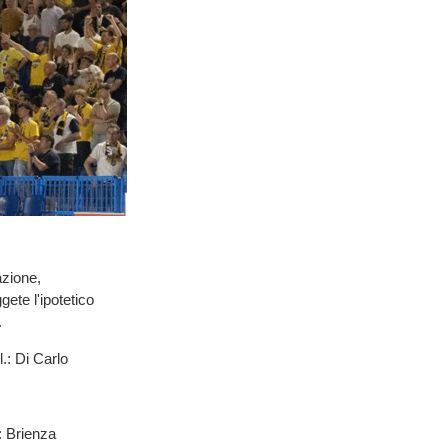
azione,
ete l'ipotetico
.
: Di Carlo
: Brienza