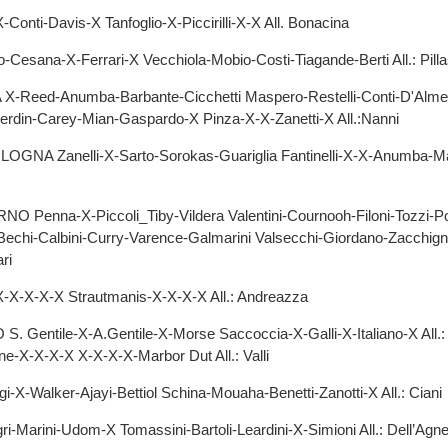
onti-Davis-X Tanfoglio-X-Piccirilli-X-X All. Bonacina
esana-X-Ferrari-X Vecchiola-Mobio-Costi-Tiagande-Berti All.: Pillas
eed-Anumba-Barbante-Cicchetti Maspero-Restelli-Conti-D'Almeida-
rdin-Carey-Mian-Gaspardo-X Pinza-X-X-Zanetti-X All.:Nanni
NA Zanelli-X-Sarto-Sorokas-Guariglia Fantinelli-X-X-Anumba-Maz
 Penna-X-Piccoli_Tiby-Vildera Valentini-Cournooh-Filoni-Tozzi-Po
chi-Calbini-Curry-Varence-Galmarini Valsecchi-Giordano-Zacchign
ari
-X-X-X Strautmanis-X-X-X-X All.: Andreazza
 Gentile-X-A.Gentile-X-Morse Saccoccia-X-Galli-X-Italiano-X All.: 
X-X-X-X X-X-X-X-Marbor Dut All.: Valli
-X-Walker-Ajayi-Bettiol Schina-Mouaha-Benetti-Zanotti-X All.: Ciani
-Marini-Udom-X Tomassini-Bartoli-Leardini-X-Simioni All.: Dell’Agne