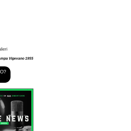
ieri
tampa Vigevano 1955
TO?