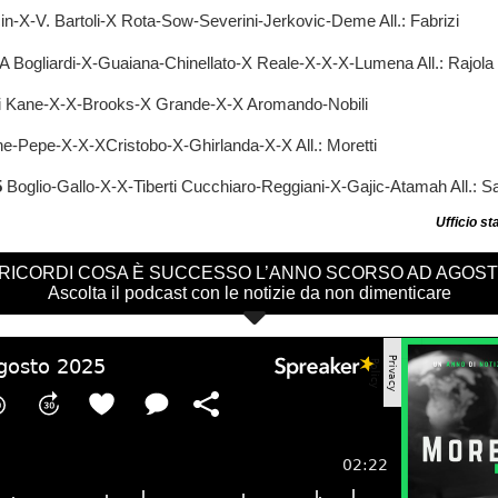
n-X-V. Bartoli-X Rota-Sow-Severini-Jerkovic-Deme All.: Fabrizi
Bogliardi-X-Guaiana-Chinellato-X Reale-X-X-X-Lumena All.: Rajola
 Kane-X-X-Brooks-X Grande-X-X Aromando-Nobili
Pepe-X-X-XCristobo-X-Ghirlanda-X-X All.: Moretti
5
Boglio-Gallo-X-X-Tiberti Cucchiaro-Reggiani-X-Gajic-Atamah All.: Sal
Ufficio s
 RICORDI COSA È SUCCESSO L’ANNO SCORSO AD AGOS
Ascolta il podcast con le notizie da non dimenticare