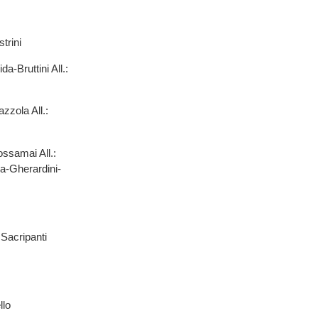
trini
Bruttini All.:
zola All.:
ssamai All.:
a-Gherardini-
Sacripanti
llo