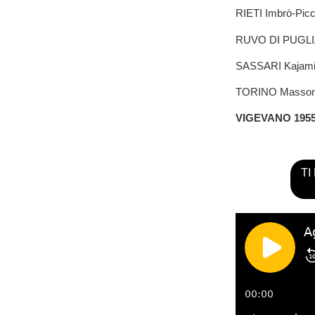
RIETI Imbrò-Picci
RUVO DI PUGLIA 
SASSARI Kajami
TORINO Massone-
VIGEVANO 195
TI