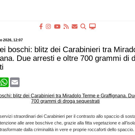
io 2026
, 12:07
i boschi: blitz dei Carabinieri tra Mira
nana. Due arresti e oltre 700 grammi di 
ti
book
X
WhatsApp
Email
ervizi straordinari dei Carabinieri per il contrasto allo spaccio di sos
tenzione alle aree boschive che, grazie alla fitta vegetazione e all’iso
asformate dalla criminalità in vere e proprie roccaforti dello spaccio.