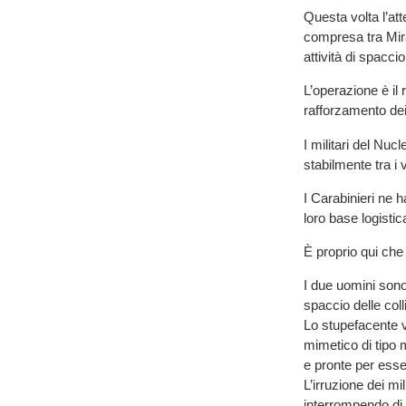
Questa volta l’att
compresa tra Mira
attività di spaccio
L’operazione è il
rafforzamento dei
I militari del Nu
stabilmente tra i 
I Carabinieri ne h
loro base logistic
È proprio qui che è
I due uomini sono
spaccio delle coll
Lo stupefacente v
mimetico di tipo m
e pronte per esser
L’irruzione dei mi
interrompendo di f