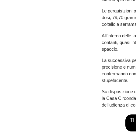
Le perquisizioni 
dosi, 79,70 gramm
coltello a serram
All’interno delle 
contanti, quasi in
spaccio.
La successiva perq
precisione e numer
confermando come 
stupefacente.
Su disposizione de
la Casa Circondar
dell’udienza di co
TI