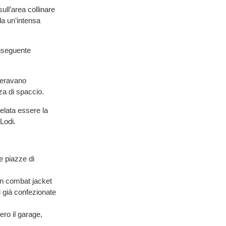
ull’area collinare
da un’intensa
onseguente
peravano
zza di spaccio.
velata essere la
Lodi.
e piazze di
un combat jacket
i già confezionate
ero il garage,