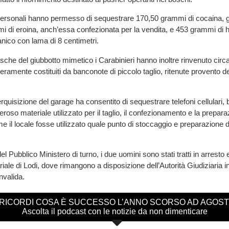
personali hanno permesso di sequestrare 170,50 grammi di cocaina, g
i di eroina, anch’essa confezionata per la vendita, e 453 grammi di h
anico con lama di 8 centimetri.
tasche del giubbotto mimetico i Carabinieri hanno inoltre rinvenuto circ
teramente costituiti da banconote di piccolo taglio, ritenute provento dell
uisizione del garage ha consentito di sequestrare telefoni cellulari, bi
oso materiale utilizzato per il taglio, il confezionamento e la prepara
il locale fosse utilizzato quale punto di stoccaggio e preparazione d
l Pubblico Ministero di turno, i due uomini sono stati tratti in arresto 
iale di Lodi, dove rimangono a disposizione dell’Autorità Giudiziaria i
nvalida.
 RICORDI COSA È SUCCESSO L’ANNO SCORSO AD AGOS
Ascolta il podcast con le notizie da non dimenticare