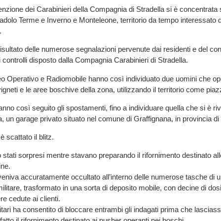
enzione dei Carabinieri della Compagnia di Stradella si è concentrata s
dolo Terme e Inverno e Monteleone, territorio da tempo interessato 
.
 risultato delle numerose segnalazioni pervenute dai residenti e del c
 controlli disposto dalla Compagnia Carabinieri di Stradella.
cleo Operativo e Radiomobile hanno così individuato due uomini che o
vigneti e le aree boschive della zona, utilizzando il territorio come pia
anno così seguito gli spostamenti, fino a individuare quella che si è ri
a, un garage privato situato nel comune di Graffignana, in provincia di 
 scattato il blitz.
 stati sorpresi mentre stavano preparando il rifornimento destinato all
ine.
eniva accuratamente occultato all’interno delle numerose tasche di 
ilitare, trasformato in una sorta di deposito mobile, con decine di dos
e cedute ai clienti.
litari ha consentito di bloccare entrambi gli indagati prima che lasciass
atto il rifornimento destinato ai pusher operanti nei boschi.