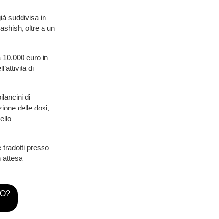
ià suddivisa in
ashish, oltre a un
a 10.000 euro in
’attività di
lancini di
zione delle dosi,
ello
e tradotti presso
n attesa
TO?