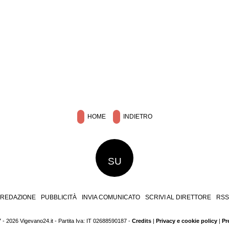
HOME
INDIETRO
SU
REDAZIONE
PUBBLICITÀ
INVIA COMUNICATO
SCRIVI AL DIRETTORE
RSS
 - 2026 Vigevano24.it - Partita Iva: IT 02688590187 -
Credits
|
Privacy e cookie policy
|
Pr