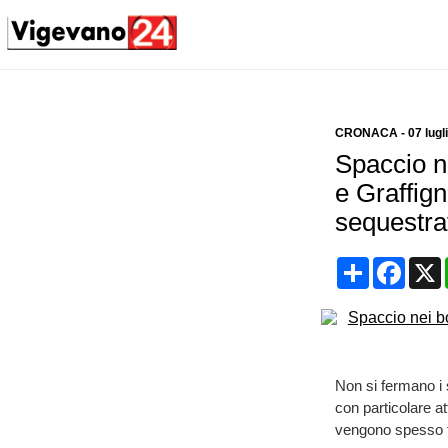
CRONACA
-
07 lugl
Spaccio ne
e Graffig
sequestra
Condividi
Face
Non si fermano i s
con particolare at
vengono spesso tr