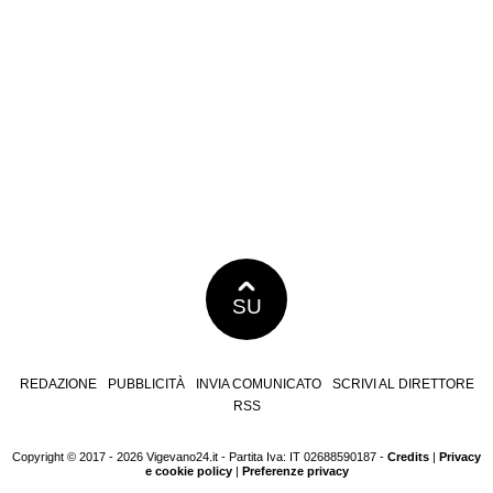
SU
REDAZIONE
PUBBLICITÀ
INVIA COMUNICATO
SCRIVI AL DIRETTORE
RSS
Copyright © 2017 - 2026 Vigevano24.it - Partita Iva: IT 02688590187 -
Credits
|
Privacy
e cookie policy
|
Preferenze privacy