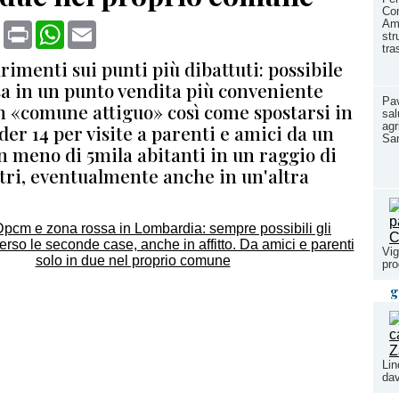
Co
Amb
book
X
Print
WhatsApp
Email
str
tra
rimenti sui punti più dibattuti: possibile
sa in un punto vendita più conveniente
Pav
n «comune attiguo» così come spostarsi in
sal
agr
er 14 per visite a parenti e amici da un
Sa
 meno di 5mila abitanti in un raggio di
tri, eventualmente anche in un'altra
Vig
pr
g
Lin
dav