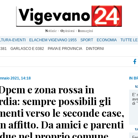
N
otizie -
O
pinioni -
I
mmagini
LTURA-EVENTI
ELACHEM VIGEVANO 1955
SPORT
ECONOMIA
TUTTE LE
0381
GARLASCO E 0382
PAVIA E PROVINCIA
DINTORNI
nnaio 2021, 14:18
IN B
Dpcm e zona rossa in
s
E' 
ia: sempre possibili gli
ave
di
enti verso le seconde case,
n affitto. Da amici e parenti
v
n due nel proprio comune
Fer