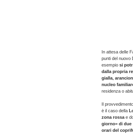
In attesa delle F
punti del nuovo 
esempio
si pot
dalla propria re
gialla, arancio
nucleo familiar
residenza o abi
Il provvedimento
è il caso della
L
zona rossa
e do
giorno» di due p
orari del copri