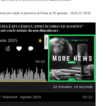
uni più colpiti in provincia di Pavia al 16 gennaio
- 16-01-21 18:56
 COSA È SUCCESSO L’ANNO SCORSO AD AGOSTO?
cast con le notizie da non dimenticare