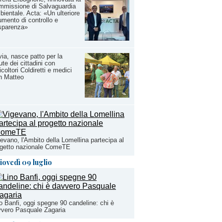
mmissione di Salvaguardia
ientale. Acta: «Un ulteriore
umento di controllo e
sparenza»
ia, nasce patto per la
ute dei cittadini con
icoltori Coldiretti e medici
n Matteo
evano, l'Ambito della Lomellina partecipa al
ogetto nazionale ComeTE
iovedì 09 luglio
o Banfi, oggi spegne 90 candeline: chi è
vero Pasquale Zagaria