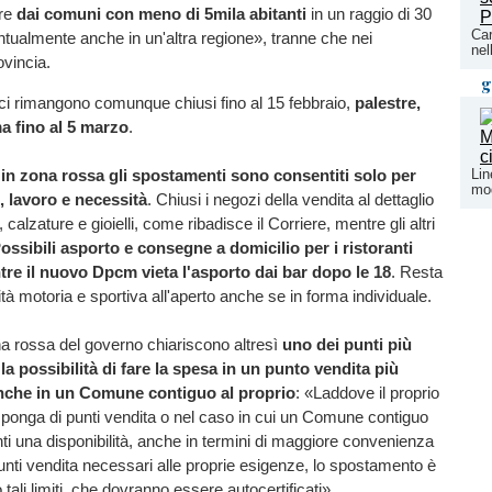
ure
dai comuni con meno di 5mila abitanti
in un raggio di 30
Car
ntualmente anche in un'altra regione», tranne che nei
nel
ovincia.
g
sci rimangono comunque chiusi fino al 15 febbraio,
palestre,
a fino al 5 marzo
.
Lin
e
in zona rossa gli spostamenti sono consentiti solo per
mod
e, lavoro e necessità
. Chiusi i negozi della vendita al dettaglio
 calzature e gioielli, come ribadisce il Corriere, mentre gli altri
ossibili asporto e consegne a domicilio per i ristoranti
tre il nuovo Dpcm vieta l'asporto dai bar dopo le 18
. Resta
vità motoria e sportiva all'aperto anche se in forma individuale.
a rossa del governo chiariscono altresì
uno dei punti più
 la possibilità di fare la spesa in un punto vendita più
nche in un Comune contiguo al proprio
: «Laddove il proprio
onga di punti vendita o nel caso in cui un Comune contiguo
nti una disponibilità, anche in termini di maggiore convenienza
nti vendita necessari alle proprie esigenze, lo spostamento è
 tali limiti, che dovranno essere autocertificati».