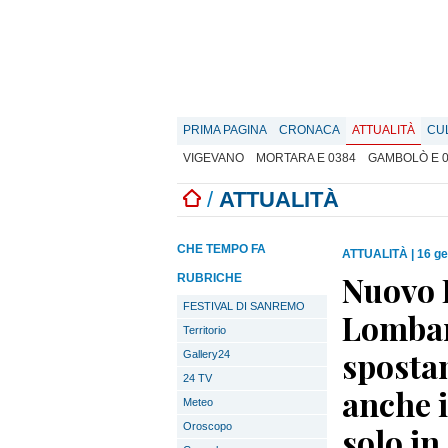
PRIMA PAGINA
CRONACA
ATTUALITÀ
CU
VIGEVANO
MORTARA E 0384
GAMBOLÒ E 
/
ATTUALITÀ
CHE TEMPO FA
ATTUALITÀ
|
16 ge
Nuovo 
RUBRICHE
FESTIVAL DI SANREMO
Lombard
Territorio
spostam
Gallery24
24 TV
anche i
Meteo
Oroscopo
solo i