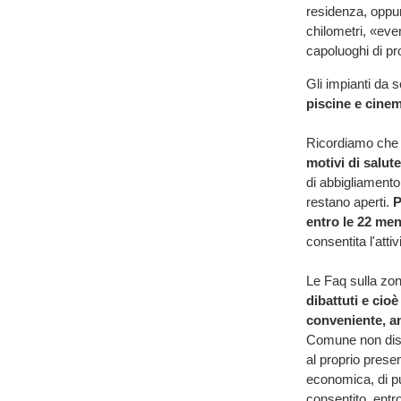
residenza, opp
chilometri, «eve
capoluoghi di pr
Gli impianti da 
piscine e cinem
Ricordiamo ch
motivi di salut
di abbigliamento,
restano aperti.
P
entro le 22 men
consentita l'atti
Le Faq sulla zon
dibattuti e cioè
conveniente, a
Comune non disp
al proprio prese
economica, di pu
consentito, entro