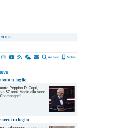
 NOTIZIE
Archivio
Mobile
REVE
abato 11 luglio
morto Peppino Di Capri,
va 87 anni. Addio alla voce
 "Champagne"
enerdì 10 luglio
rera Erbognone, rinnovata la