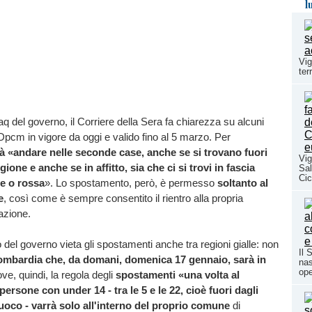
l
Vig
ter
aq del governo, il Corriere della Sera fa chiarezza su alcuni
Dpcm in vigore da oggi e valido fino al 5 marzo. Per
rà «andare nelle seconde case, anche se si trovano fuori
Vig
gione e anche se in affitto, sia che ci si trovi in fascia
Sal
Cic
ne o rossa
». Lo spostamento, però, è permesso
soltanto al
e
, così come è sempre consentito il rientro alla propria
tazione.
 del governo vieta gli spostamenti anche tra regioni gialle: non
Il 
ombardia che, da domani, domenica 17 gennaio, sarà in
nas
ope
ve, quindi, la regola degli
spostamenti «una volta al
ersone con under 14 - tra le 5 e le 22, cioè fuori dagli
fuoco - varrà solo all'interno del proprio comune
di