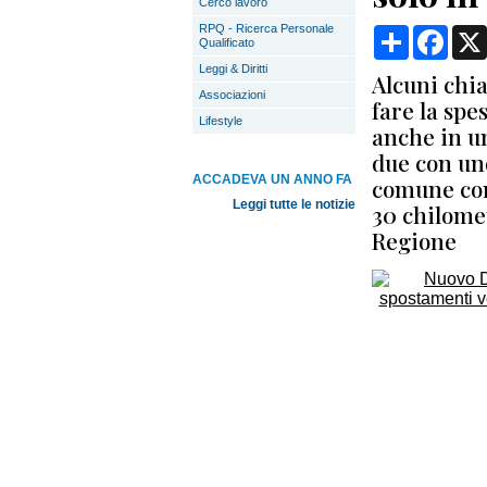
Cerco lavoro
RPQ - Ricerca Personale
Condividi
Face
Qualificato
Leggi & Diritti
Alcuni chia
Associazioni
fare la spe
Lifestyle
anche in u
due con und
ACCADEVA UN ANNO FA
comune con
Leggi tutte le notizie
30 chilome
Regione