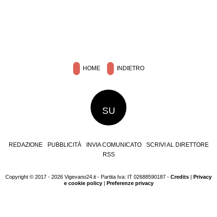
HOME
INDIETRO
SU
REDAZIONE
PUBBLICITÀ
INVIA COMUNICATO
SCRIVI AL DIRETTORE
RSS
Copyright © 2017 - 2026 Vigevano24.it - Partita Iva: IT 02688590187 -
Credits
|
Privacy
e cookie policy
|
Preferenze privacy