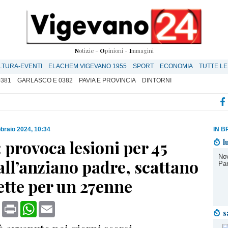
N
otizie -
O
pinioni -
I
mmagini
LTURA-EVENTI
ELACHEM VIGEVANO 1955
SPORT
ECONOMIA
TUTTE LE
0381
GARLASCO E 0382
PAVIA E PROVINCIA
DINTORNI
bbraio 2024, 10:34
IN B
 provoca lesioni per 45
l
Nov
all’anziano padre, scattano
Par
ette per un 27enne
book
X
Print
WhatsApp
Email
s