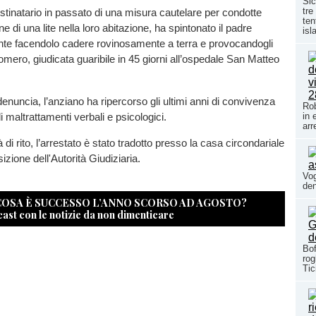
Sic
tre
estinatario in passato di una misura cautelare per condotte
ten
ine di una lite nella loro abitazione, ha spintonato il padre
isl
te facendolo cadere rovinosamente a terra e provocandogli
’omero, giudicata guaribile in 45 giorni all’ospedale San Matteo
denuncia, l’anziano ha ripercorso gli ultimi anni di convivenza
Rob
 di maltrattamenti verbali e psicologici.
in 
arr
 di rito, l’arrestato è stato tradotto presso la casa circondariale
izione dell'Autorità Giudiziaria.
Vog
den
 COSA È SUCCESSO L’ANNO SCORSO AD AGOSTO?
cast con le notizie da non dimenticare
Bof
rog
Tic