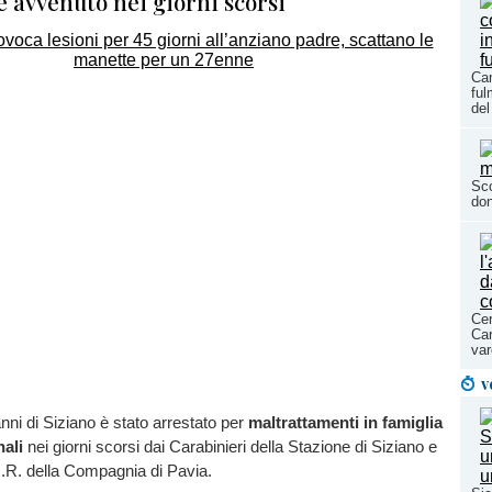
è avvenuto nei giorni scorsi
Cam
ful
del
Sco
don
Cer
Car
var
v
ni di Siziano è stato arrestato per
maltrattamenti in famiglia
nali
nei giorni scorsi dai Carabinieri della Stazione di Siziano e
O.R. della Compagnia di Pavia.