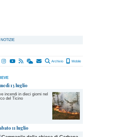
 NOTIZIE
Archivio
Mobile
REVE
unedì 13 luglio
e incendi in dieci giorni nel
co del Ticino
abato 11 luglio