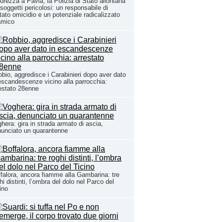
urezza a Pavia, la Polizia di Stato allontana
 soggetti pericolosi: un responsabile di
tato omicidio e un potenziale radicalizzato
amico
bio, aggredisce i Carabinieri dopo aver dato
escandescenze vicino alla parrocchia:
estato 28enne
hera: gira in strada armato di ascia,
unciato un quarantenne
falora, ancora fiamme alla Gambarina: tre
hi distinti, l’ombra del dolo nel Parco del
ino