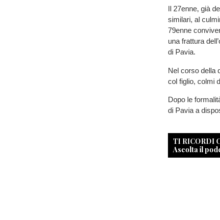
Il 27enne, già d
similari, al culm
79enne conviven
una frattura dell
di Pavia.
Nel corso della 
col figlio, colmi
Dopo le formalità
di Pavia a dispos
TI RICORDI
Ascolta il pod