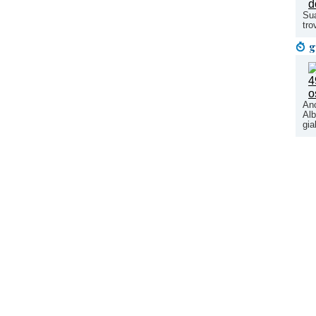
Sua
tro
g
Anc
Alb
gia