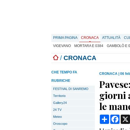
PRIMA PAGINA
CRONACA
ATTUALITÀ
CU
VIGEVANO
MORTARA E 0384
GAMBOLÒ E 
/
CRONACA
CHE TEMPO FA
CRONACA
|
06 fe
Pavese:
RUBRICHE
FESTIVAL DI SANREMO
giorni 
Territorio
le man
Gallery24
24 TV
Condividi
Face
Meteo
Oroscopo