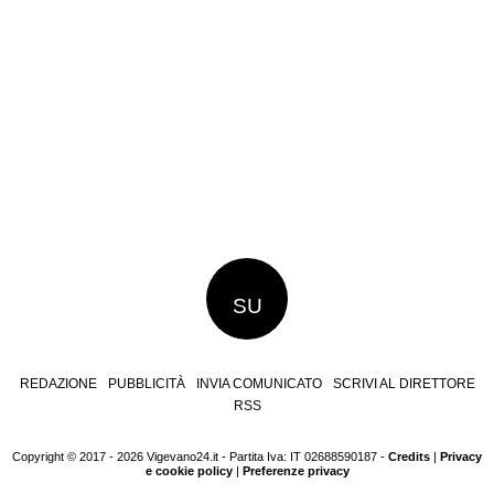
SU
REDAZIONE
PUBBLICITÀ
INVIA COMUNICATO
SCRIVI AL DIRETTORE
RSS
Copyright © 2017 - 2026 Vigevano24.it - Partita Iva: IT 02688590187 -
Credits
|
Privacy
e cookie policy
|
Preferenze privacy