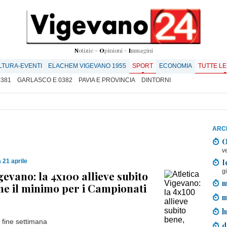
N
otizie -
O
pinioni -
I
mmagini
LTURA-EVENTI
ELACHEM VIGEVANO 1955
SPORT
ECONOMIA
TUTTE LE
0381
GARLASCO E 0382
PAVIA E PROVINCIA
DINTORNI
ARCH
O
v
I
21 aprile
g
gevano: la 4x100 allieve subito
m
ene il minimo per i Campionati
m
l
el fine settimana
d