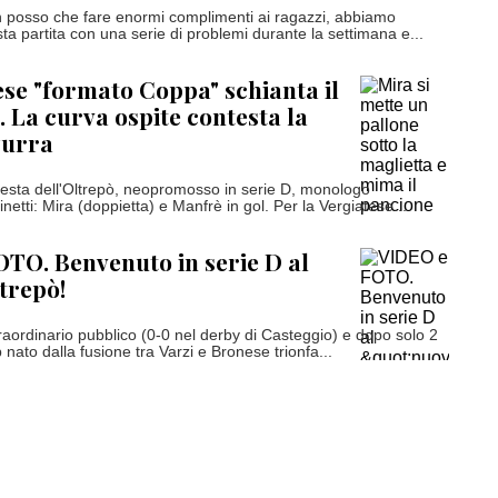
on posso che fare enormi complimenti ai ragazzi, abbiamo
ta partita con una serie di problemi durante la settimana e...
ese "formato Coppa" schianta il
. La curva ospite contesta la
zurra
esta dell'Oltrepò, neopromosso in serie D, monologo
netti: Mira (doppietta) e Manfrè in gol. Per la Vergiatese...
TO. Benvenuto in serie D al
trepò!
raordinario pubblico (0-0 nel derby di Casteggio) e dopo solo 2
ub nato dalla fusione tra Varzi e Bronese trionfa...