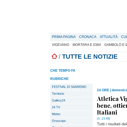
PRIMA PAGINA
CRONACA
ATTUALITÀ
CU
VIGEVANO
MORTARA E 0384
GAMBOLÒ E 
/
TUTTE LE NOTIZIE
CHE TEMPO FA
RUBRICHE
FESTIVAL DI SANREMO
24 ORE
|
domenica 
Territorio
Atletica Vi
Gallery24
bene, otti
24 TV
Italiani
Meteo
(h. 23:48)
Oroscopo
Tutti i risultati d