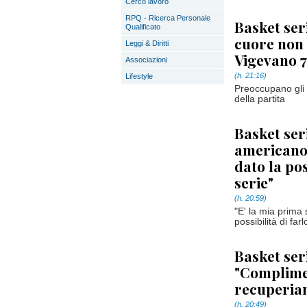
Cerco lavoro
RPQ - Ricerca Personale
Basket ser
Qualificato
cuore non 
Leggi & Diritti
Vigevano 7
Associazioni
(h. 21:16)
Lifestyle
Preoccupano gli i
della partita
Basket ser
americano:
dato la pos
serie"
(h. 20:59)
"E' la mia prima 
possibilità di fa
Basket ser
"Complimen
recuperiam
(h. 20:49)