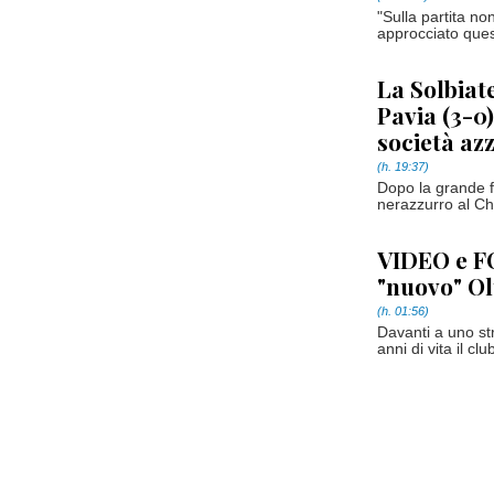
"Sulla partita n
approcciato ques
La Solbiat
Pavia (3-0)
società az
(h. 19:37)
Dopo la grande f
nerazzurro al Chi
VIDEO e FO
"nuovo" Ol
(h. 01:56)
Davanti a uno st
anni di vita il cl