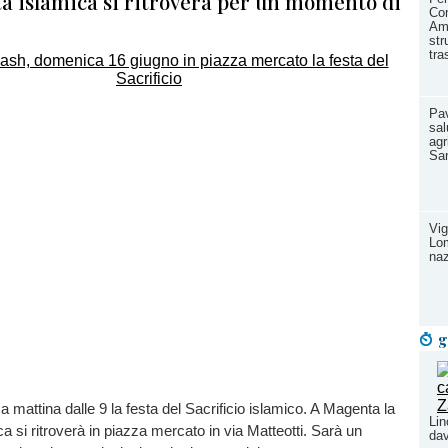
à islamica si ritroverà per un momento di
Co
Amb
str
tra
Pav
sal
agr
Sa
Vig
Lom
na
g
a mattina dalle 9 la festa del Sacrificio islamico. A Magenta la
Lin
a si ritroverà in piazza mercato in via Matteotti. Sarà un
dav