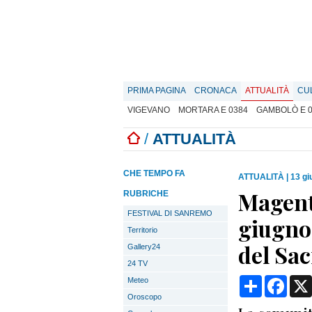
PRIMA PAGINA
CRONACA
ATTUALITÀ
CU
VIGEVANO
MORTARA E 0384
GAMBOLÒ E 
/
ATTUALITÀ
CHE TEMPO FA
ATTUALITÀ
|
13 gi
Magent
RUBRICHE
FESTIVAL DI SANREMO
giugno 
Territorio
del Sac
Gallery24
24 TV
Condividi
Face
Meteo
Oroscopo