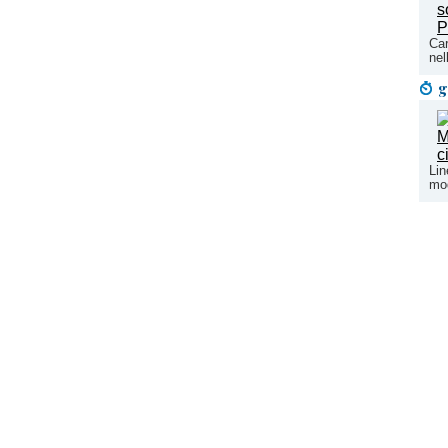
Car
nel
g
Lin
mod