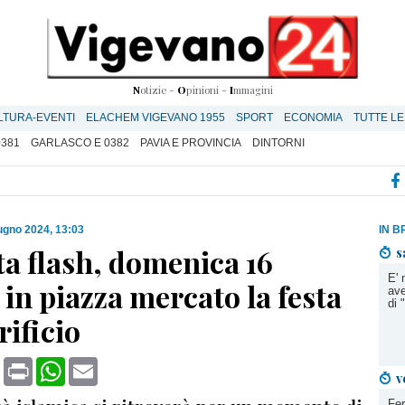
N
otizie -
O
pinioni -
I
mmagini
LTURA-EVENTI
ELACHEM VIGEVANO 1955
SPORT
ECONOMIA
TUTTE LE
0381
GARLASCO E 0382
PAVIA E PROVINCIA
DINTORNI
ugno 2024, 13:03
IN B
a flash, domenica 16
s
E' 
in piazza mercato la festa
ave
di
rificio
book
X
Print
WhatsApp
Email
v
Fer