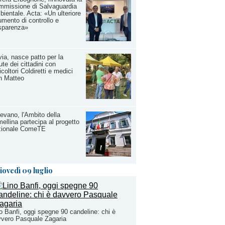
mmissione di Salvaguardia
ientale. Acta: «Un ulteriore
umento di controllo e
sparenza»
ia, nasce patto per la
ute dei cittadini con
icoltori Coldiretti e medici
n Matteo
evano, l'Ambito della
ellina partecipa al progetto
zionale ComeTE
iovedì 09 luglio
o Banfi, oggi spegne 90 candeline: chi è
vero Pasquale Zagaria