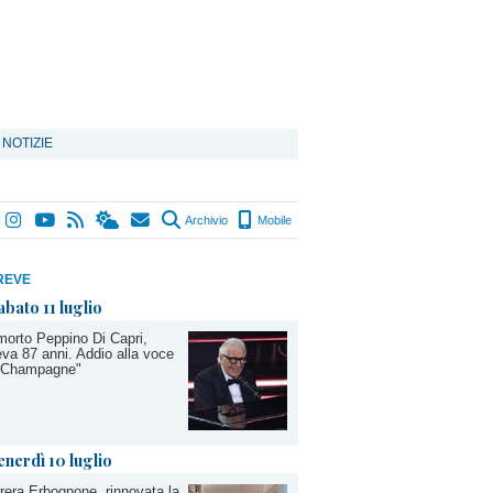
 NOTIZIE
Archivio
Mobile
REVE
abato 11 luglio
morto Peppino Di Capri,
va 87 anni. Addio alla voce
 "Champagne"
enerdì 10 luglio
rera Erbognone, rinnovata la