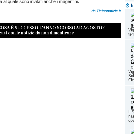
 al quale sono invitati anche i magentini.
l
da Ticinonotizie.it
 COSA È SUCCESSO L’ANNO SCORSO AD AGOSTO?
Vig
cast con le notizie da non dimenticare
ter
Vig
Sal
Cic
Il 
nas
ope