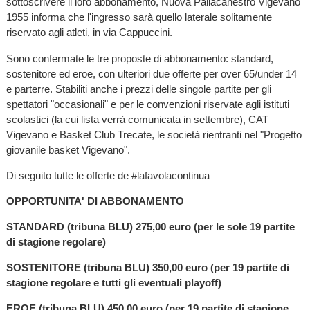
sottoscrivere il loro abbonamento, Nuova Pallacanestro Vigevano
1955 informa che l'ingresso sarà quello laterale solitamente
riservato agli atleti, in via Cappuccini.
Sono confermate le tre proposte di abbonamento: standard,
sostenitore ed eroe, con ulteriori due offerte per over 65/under 14
e parterre. Stabiliti anche i prezzi delle singole partite per gli
spettatori "occasionali" e per le convenzioni riservate agli istituti
scolastici (la cui lista verrà comunicata in settembre), CAT
Vigevano e Basket Club Trecate, le società rientranti nel "Progetto
giovanile basket Vigevano".
Di seguito tutte le offerte de #lafavolacontinua
OPPORTUNITA' DI ABBONAMENTO
STANDARD (tribuna BLU) 275,00 euro (per le sole 19 partite
di stagione regolare)
SOSTENITORE (tribuna BLU) 350,00 euro (per 19 partite di
stagione regolare e tutti gli eventuali playoff)
EROE (tribuna BLU) 450,00 euro (per 19 partite di stagione