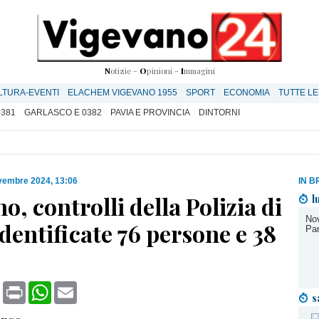
N
otizie -
O
pinioni -
I
mmagini
LTURA-EVENTI
ELACHEM VIGEVANO 1955
SPORT
ECONOMIA
TUTTE LE
0381
GARLASCO E 0382
PAVIA E PROVINCIA
DINTORNI
vembre 2024, 13:06
IN B
o, controlli della Polizia di
l
Nov
identificate 76 persone e 38
Par
book
X
Print
WhatsApp
Email
s