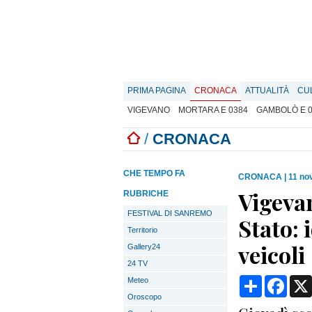
PRIMA PAGINA
CRONACA
ATTUALITÀ
CU
VIGEVANO
MORTARA E 0384
GAMBOLÒ E 
/
CRONACA
CHE TEMPO FA
CRONACA
|
11 no
Vigevan
RUBRICHE
FESTIVAL DI SANREMO
Stato: 
Territorio
veicoli
Gallery24
24 TV
Condividi
Face
Meteo
Oroscopo