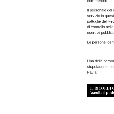
commerciali.
Il personale del
servizio in ques
pattuglie del Re
di controllo nell
esercizi pubblici
Le persone identi
Una delle person
stupefacente per
Pavia.
TI RICORDI
Ascolta il pod