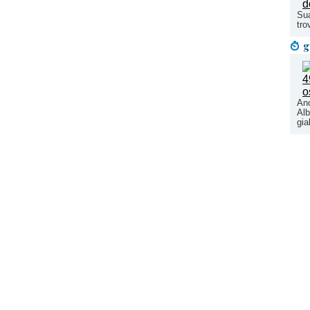
Sua
tro
g
Anc
Alb
gia