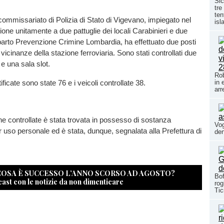
Sic
tre
ten
 commissariato di Polizia di Stato di Vigevano, impiegato nel
isl
tione unitamente a due pattuglie dei locali Carabinieri e due
parto Prevenzione Crimine Lombardia, ha effettuato due posti
e vicinanze della stazione ferroviaria. Sono stati controllati due
 e una sala slot.
Rob
ficate sono state 76 e i veicoli controllate 38.
in 
arr
e controllate è stata trovata in possesso di sostanza
Vog
 uso personale ed è stata, dunque, segnalata alla Prefettura di
den
 COSA È SUCCESSO L’ANNO SCORSO AD AGOSTO?
Bof
cast con le notizie da non dimenticare
rog
Tic