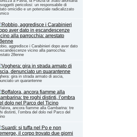
urezza a Pavia, la Polizia di Stato allontana
 soggetti pericolosi: un responsabile di
tato omicidio e un potenziale radicalizzato
amico
bio, aggredisce i Carabinieri dopo aver dato
escandescenze vicino alla parrocchia:
estato 28enne
hera: gira in strada armato di ascia,
unciato un quarantenne
falora, ancora fiamme alla Gambarina: tre
hi distinti, l’ombra del dolo nel Parco del
ino