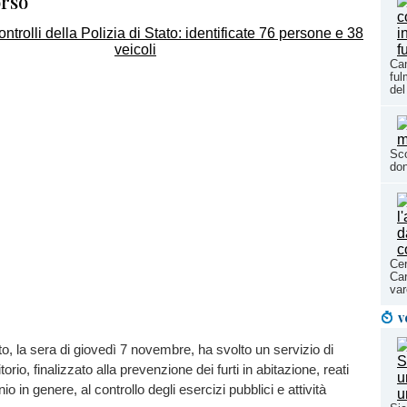
orso
Cam
ful
del
Sco
don
Cer
Car
var
v
to, la sera di giovedì 7 novembre, ha svolto un servizio di
itorio, finalizzato alla prevenzione dei furti in abitazione, reati
io in genere, al controllo degli esercizi pubblici e attività