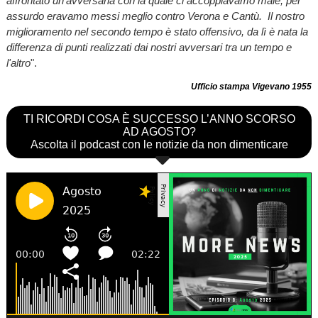
affrontato un'avversaria con la quale ci accoppiavamo male, per
assurdo eravamo messi meglio contro Verona e Cantù. Il nostro
miglioramento nel secondo tempo è stato offensivo, da lì è nata la
differenza di punti realizzati dai nostri avversari tra un tempo e
l'altro
".
Ufficio stampa Vigevano 1955
TI RICORDI COSA È SUCCESSO L’ANNO SCORSO
AD AGOSTO?
Ascolta il podcast con le notizie da non dimenticare