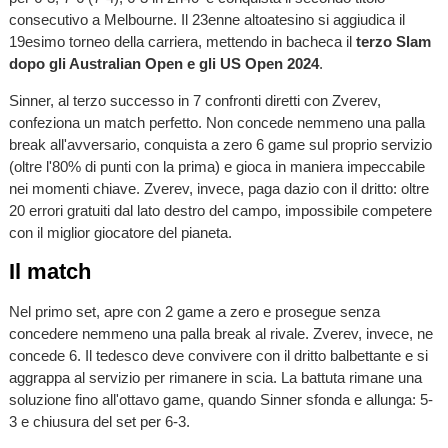
consecutivo a Melbourne. Il 23enne altoatesino si aggiudica il
19esimo torneo della carriera, mettendo in bacheca il
terzo Slam
dopo gli Australian Open e gli US Open 2024
.
Sinner, al terzo successo in 7 confronti diretti con Zverev,
confeziona un match perfetto. Non concede nemmeno una palla
break all'avversario, conquista a zero 6 game sul proprio servizio
(oltre l'80% di punti con la prima) e gioca in maniera impeccabile
nei momenti chiave. Zverev, invece, paga dazio con il dritto: oltre
20 errori gratuiti dal lato destro del campo, impossibile competere
con il miglior giocatore del pianeta.
Il match
Nel primo set, apre con 2 game a zero e prosegue senza
concedere nemmeno una palla break al rivale. Zverev, invece, ne
concede 6. Il tedesco deve convivere con il dritto balbettante e si
aggrappa al servizio per rimanere in scia. La battuta rimane una
soluzione fino all'ottavo game, quando Sinner sfonda e allunga: 5-
3 e chiusura del set per 6-3.