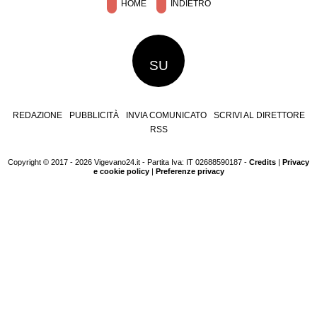
HOME
INDIETRO
SU
REDAZIONE
PUBBLICITÀ
INVIA COMUNICATO
SCRIVI AL DIRETTORE
RSS
Copyright © 2017 - 2026 Vigevano24.it - Partita Iva: IT 02688590187 -
Credits
|
Privacy
e cookie policy
|
Preferenze privacy