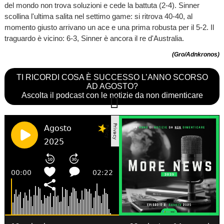
del mondo non trova soluzioni e cede la battuta (2-4). Sinner
scollina l'ultima salita nel settimo game: si ritrova 40-40, al
momento giusto arrivano un ace e una prima robusta per il 5-2. Il
traguardo è vicino: 6-3, Sinner è ancora il re d'Australia.
(Gro/Adnkronos)
TI RICORDI COSA È SUCCESSO L’ANNO SCORSO
AD AGOSTO?
Ascolta il podcast con le notizie da non dimenticare