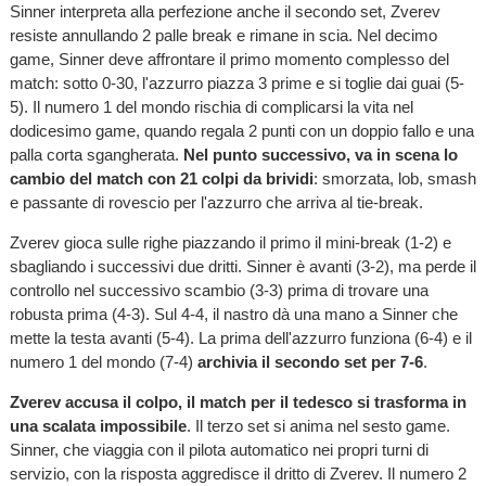
Sinner interpreta alla perfezione anche il secondo set, Zverev
resiste annullando 2 palle break e rimane in scia. Nel decimo
game, Sinner deve affrontare il primo momento complesso del
match: sotto 0-30, l'azzurro piazza 3 prime e si toglie dai guai (5-
5). Il numero 1 del mondo rischia di complicarsi la vita nel
dodicesimo game, quando regala 2 punti con un doppio fallo e una
palla corta sgangherata.
Nel punto successivo, va in scena lo
cambio del match con 21 colpi da brividi
: smorzata, lob, smash
e passante di rovescio per l'azzurro che arriva al tie-break.
Zverev gioca sulle righe piazzando il primo il mini-break (1-2) e
sbagliando i successivi due dritti. Sinner è avanti (3-2), ma perde il
controllo nel successivo scambio (3-3) prima di trovare una
robusta prima (4-3). Sul 4-4, il nastro dà una mano a Sinner che
mette la testa avanti (5-4). La prima dell'azzurro funziona (6-4) e il
numero 1 del mondo (7-4)
archivia il secondo set per 7-6
.
Zverev accusa il colpo, il match per il tedesco si trasforma in
una scalata impossibile
. Il terzo set si anima nel sesto game.
Sinner, che viaggia con il pilota automatico nei propri turni di
servizio, con la risposta aggredisce il dritto di Zverev. Il numero 2