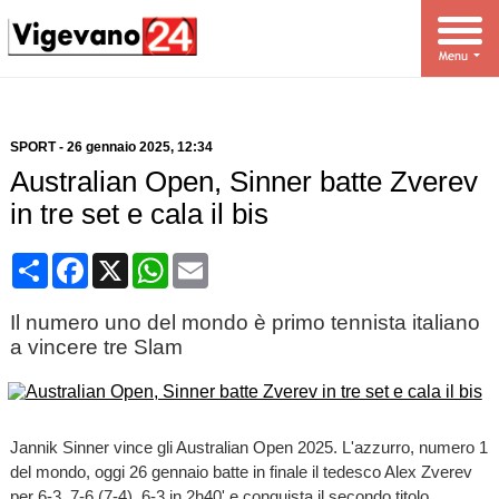
SPORT
-
26 gennaio 2025
, 12:34
Australian Open, Sinner batte Zverev
in tre set e cala il bis
Condividi
Facebook
X
WhatsApp
Email
Il numero uno del mondo è primo tennista italiano
a vincere tre Slam
Jannik Sinner vince gli Australian Open 2025. L'azzurro, numero 1
del mondo, oggi 26 gennaio batte in finale il tedesco Alex Zverev
per 6-3, 7-6 (7-4), 6-3 in 2h40' e conquista il secondo titolo