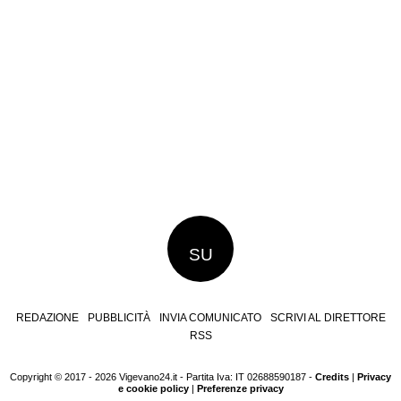
SU
REDAZIONE
PUBBLICITÀ
INVIA COMUNICATO
SCRIVI AL DIRETTORE
RSS
Copyright © 2017 - 2026 Vigevano24.it - Partita Iva: IT 02688590187 -
Credits
|
Privacy
e cookie policy
|
Preferenze privacy