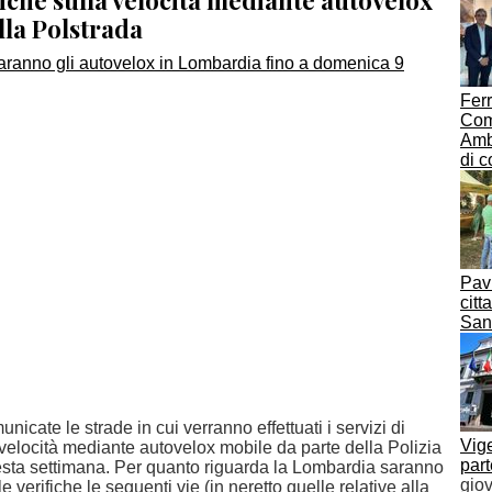
fiche sulla velocità mediante autovelox
lla Polstrada
Fer
Com
Ambi
di c
Pavi
citt
San
nicate le strade in cui verranno effettuati i servizi di
Vige
 velocità mediante autovelox mobile da parte della Polizia
par
esta settimana. Per quanto riguarda la Lombardia saranno
giov
e verifiche le seguenti vie (in neretto quelle relative alla