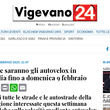
N
otizie -
O
pinioni -
I
mmagini
LTURA-EVENTI
ELACHEM VIGEVANO 1955
SPORT
ECONOMIA
TUTTE LE
0381
GARLASCO E 0382
PAVIA E PROVINCIA
DINTORNI
EBBRAIO 2025, 11:47
IN B
e saranno gli autovelox in
saba
a fino a domenica 9 febbraio
book
X
Print
WhatsApp
Email
i tutte le strade e le autostrade della
E' m
Add
gione interessate questa settimana
vene