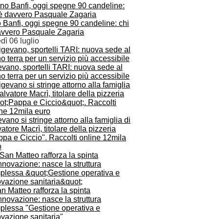
 Banfi, oggi spegne 90 candeline: chi
avvero Pasquale Zagaria
dì 06 luglio
vano, sportelli TARI: nuova sede al
o terra per un servizio più accessibile
vano si stringe attorno alla famiglia di
atore Macrì, titolare della pizzeria
pa e Ciccio". Raccolti online 12mila
o
an Matteo rafforza la spinta
innovazione: nasce la struttura
plessa "Gestione operativa e
vazione sanitaria"