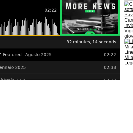
Cara
invi
Vig
giov
Lin
Mila
Legg