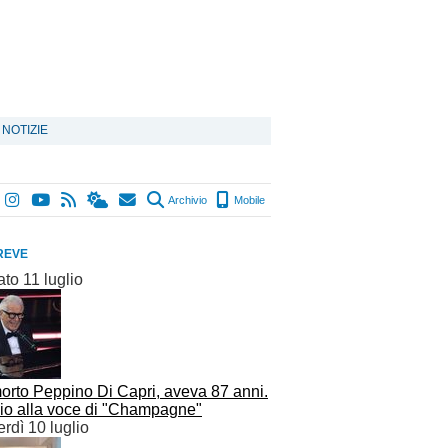
 NOTIZIE
Archivio
Mobile
REVE
to 11 luglio
orto Peppino Di Capri, aveva 87 anni.
io alla voce di "Champagne"
rdì 10 luglio