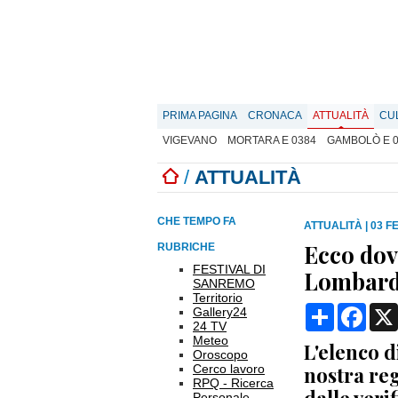
PRIMA PAGINA
CRONACA
ATTUALITÀ
CU
VIGEVANO
MORTARA E 0384
GAMBOLÒ E 
/
ATTUALITÀ
CHE TEMPO FA
ATTUALITÀ
|
03 F
Ecco dov
RUBRICHE
FESTIVAL DI
Lombardi
SANREMO
Territorio
Condividi
Face
Gallery24
24 TV
Meteo
L'elenco d
Oroscopo
Cerco lavoro
nostra re
RPQ - Ricerca
Personale