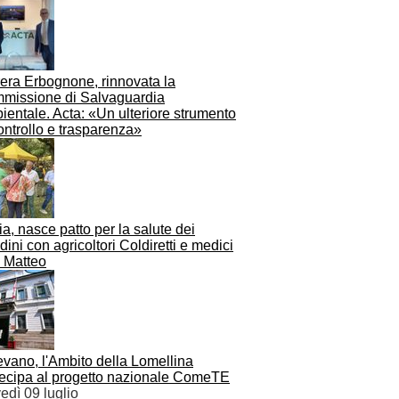
rera Erbognone, rinnovata la
missione di Salvaguardia
entale. Acta: «Un ulteriore strumento
ontrollo e trasparenza»
a, nasce patto per la salute dei
adini con agricoltori Coldiretti e medici
 Matteo
vano, l'Ambito della Lomellina
tecipa al progetto nazionale ComeTE
edì 09 luglio