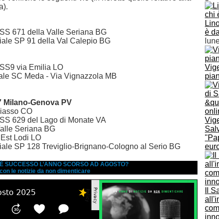
a).
Lino
 SS 671 della Valle Seriana BG
è d
iale SP 91 della Val Calepio BG
lune
 SS9 via Emilia LO
Vige
le SC Meda - Via Vignazzola MB
pian
7 Milano-Genova PV
hiasso CO
e SS 629 del Lago di Monate VA
Vige
Valle Seriana BG
Salv
 Est Lodi LO
"Pap
iale SP 128 Treviglio-Brignano-Cologno al Serio BG
eur
A È SUCCESSO L’ANNO SCORSO AD AGOSTO?
 con le notizie da non dimenticare
Il S
all'
com
inno