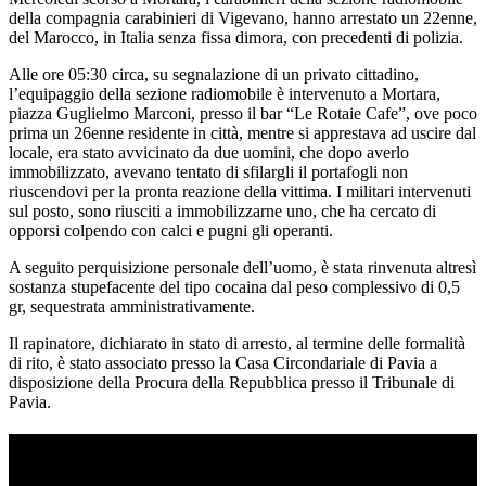
della compagnia carabinieri di Vigevano, hanno arrestato un 22enne,
del Marocco, in Italia senza fissa dimora, con precedenti di polizia.
Alle ore 05:30 circa, su segnalazione di un privato cittadino,
l’equipaggio della sezione radiomobile è intervenuto a Mortara,
piazza Guglielmo Marconi, presso il bar “Le Rotaie Cafe”, ove poco
prima un 26enne residente in città, mentre si apprestava ad uscire dal
locale, era stato avvicinato da due uomini, che dopo averlo
immobilizzato, avevano tentato di sfilargli il portafogli non
riuscendovi per la pronta reazione della vittima. I militari intervenuti
sul posto, sono riusciti a immobilizzarne uno, che ha cercato di
opporsi colpendo con calci e pugni gli operanti.
A seguito perquisizione personale dell’uomo, è stata rinvenuta altresì
sostanza stupefacente del tipo cocaina dal peso complessivo di 0,5
gr, sequestrata amministrativamente.
Il rapinatore, dichiarato in stato di arresto, al termine delle formalità
di rito, è stato associato presso la Casa Circondariale di Pavia a
disposizione della Procura della Repubblica presso il Tribunale di
Pavia.
TI RICORDI COSA È SUCCESSO L’ANNO
SCORSO AD AGOSTO?