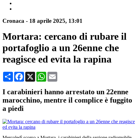
Cronaca
-
18 aprile 2025
, 13:01
Mortara: cercano di rubare il
portafoglio a un 26enne che
reagisce ed evita la rapina
Condividi
Facebook
X
WhatsApp
Email
I carabinieri hanno arrestato un 22enne
marocchino, mentre il complice è fuggito
a piedi
Mercoledì scorso a Mortara, i carabinieri della sezione radiomobile