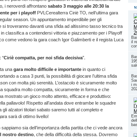
, i neroverdi affrontano
sabato
3 maggio alle 20:30 la
s
ente
per
i playoff
PVLCerealterra Ciriè TO, nell‘ultima gara
regular season. Un appuntamento imperdibile per gli
 si troveranno davanti una sfida ad altissimo tasso tecnico tra
in classifica a contendersi vittoria e piazzamento per i Playoff
Bas
o come vedono la gara coach Igor Galimberti e il regista Luca
il 
con
Ba
: “
Ciriè compatta, per noi sfida decisiva
”.
195
sal
tta una
gara
molto
difficile
e importante
in quanto ci
rtando a casa 3 punti, la possibilità di giocare l’ultima sfida
Bas
Sac
ason con molta più serenità. L’ostacolo è sicuramente molto
i m
20
una squadra molto compatta, sicuramente in forma e che
 ha mostrato un gioco molto attento, efficace e produttivo:
la pallavolo! Rispetto all’andata dove entrambe le squadre
li alzatori titolari sabato saremo tutti al completo e
ra sarà di ottimo livello!
Emi
del
ba
 sappiamo sia dell’importanza della partita che ci vede ancora
l
nostro
destino
, che della difficoltà della stessa. Dovremo