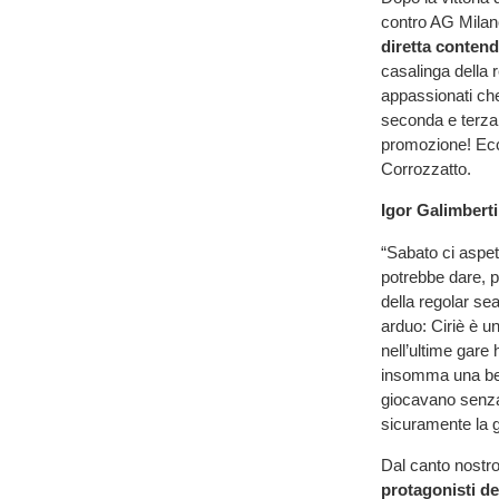
contro AG Milano
diretta
contend
casalinga della 
appassionati che
seconda e terza 
promozione! Ecc
Corrozzatto.
Igor
Galimberti
“Sabato ci aspe
potrebbe dare, po
della regolar se
arduo: Ciriè è 
nell’ultime gare
insomma una bel
giocavano senza g
sicuramente la ga
Dal canto nostro
protagonisti
de