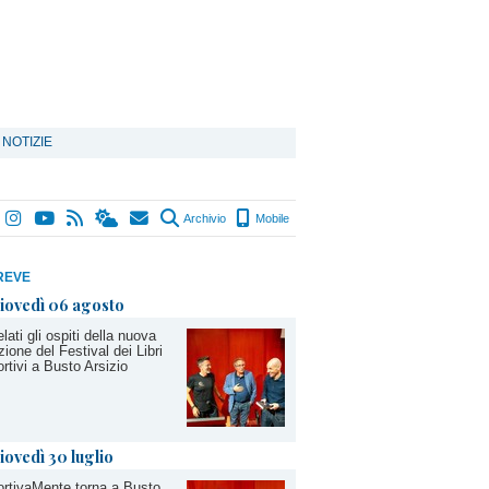
 NOTIZIE
Archivio
Mobile
REVE
iovedì 06 agosto
lati gli ospiti della nuova
zione del Festival dei Libri
rtivi a Busto Arsizio
iovedì 30 luglio
rtivaMente torna a Busto