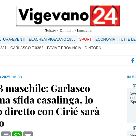
N
otizie -
O
pinioni -
I
mmagini
LTURA-EVENTI
ELACHEM VIGEVANO 1955
SPORT
ECONOMIA
TUTTE LE
0381
GARLASCO E 0382
PAVIA E PROVINCIA
DINTORNI
 2025, 16:33
IN B
B maschile: Garlasco
g
Sve
ima sfida casalinga, lo
edi
Spo
 diretto con Cirié sarà
o
g
book
X
Print
WhatsApp
Email
Spo