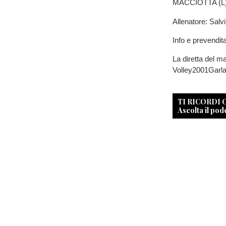
MACCIOTTA (L)
Allenatore: Salvi
Info e prevendita 
La diretta del m
Volley2001Garl
TI RICORDI
Ascolta il pod