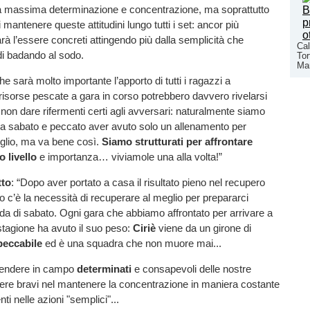
 la massima determinazione e concentrazione, ma soprattutto
mantenere queste attitudini lungo tutti i set: ancor più
à l’essere concreti attingendo più dalla semplicità che
Cal
ndi badando al sodo.
Tor
Man
e sarà molto importante l’apporto di tutti i ragazzi a
 risorse pescate a gara in corso potrebbero davvero rivelarsi
r non dare rifermenti certi agli avversari: naturalmente siamo
ta a sabato e peccato aver avuto solo un allenamento per
eglio, ma va bene così.
Siamo
strutturati
per
affrontare
o
livello
e importanza… viviamole una alla volta!”
tto
: “Dopo aver portato a casa il risultato pieno nel recupero
 c’è la necessità di recuperare al meglio per prepararci
fida di sabato. Ogni gara che abbiamo affrontato per arrivare a
 stagione ha avuto il suo peso:
Ciriè
viene da un girone di
peccabile
ed è una squadra che non muore mai...
endere in campo
determinati
e consapevoli delle nostre
sere bravi nel mantenere la concentrazione in maniera costante
nti nelle azioni "semplici"...