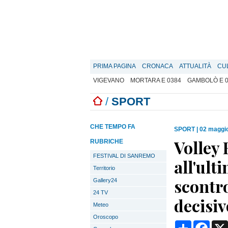
PRIMA PAGINA
CRONACA
ATTUALITÀ
CU
VIGEVANO
MORTARA E 0384
GAMBOLÒ E 
/
SPORT
CHE TEMPO FA
SPORT
|
02 maggio
Volley 
RUBRICHE
FESTIVAL DI SANREMO
all'ult
Territorio
scontro
Gallery24
24 TV
decisiv
Meteo
Oroscopo
Condividi
Face