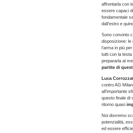
affrontarla con
essere capaci di 
fondamentale sar
dall’estro e qui
Sono convinto ch
disposizione: le
l’arma in più pe
tutti con la tes
prepararla al m
partite
di
quest
Luca
Corrozza
contro AG Milano
all’importante s
questo finale di
ritorno quasi
im
Noi dovremo sc
potenzialità, es
ed essere efficie