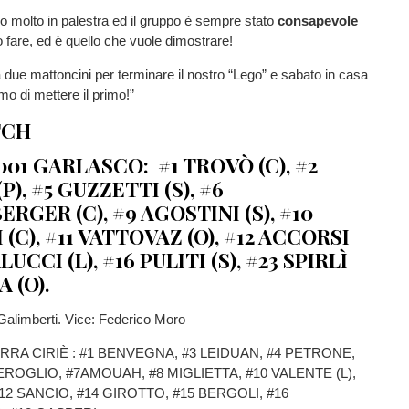
 molto in palestra ed il gruppo è sempre stato
consapevole
ò fare, ed è quello che vuole dimostrare!
ue mattoncini per terminare il nostro “Lego” e sabato in casa
o di mettere il primo!”
TCH
001
GARLASCO
: #1 TROVÒ (C), #2
P), #5 GUZZETTI (S), #6
BERGER
(C),
#9
AGOSTINI
(S), #10
I
(C),
#11
VATTOVAZ
(O),
#12
ACCORSI
ALUCCI
(L),
#16
PULITI
(S), #23 SPIRLÌ
A (O).
 Galimberti. Vice: Federico Moro
RA CIRIÈ : #1 BENVEGNA, #3 LEIDUAN, #4 PETRONE,
PEROGLIO, #7AMOUAH, #8 MIGLIETTA, #10 VALENTE (L),
12 SANCIO, #14 GIROTTO, #15 BERGOLI, #16