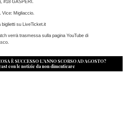
, #18 GASPERI.
. Vice: Migliaccio.
biglietti su LiveTicket.it
atch verrà trasmessa sulla pagina YouTube di
asco.
 COSA È SUCCESSO L’ANNO SCORSO AD AGOSTO?
cast con le notizie da non dimenticare