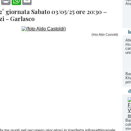
Ars
2° giornata Sabato 03/05/25 ore 20:30 –
zi - Garlasco
l
(foto Aldo Castoldi)
Atl
ris
cam
und
Bas
Kha
pri
d
Bas
col
viv
da tre punti nel recupero giocatosi in trasferta infrasettimanale