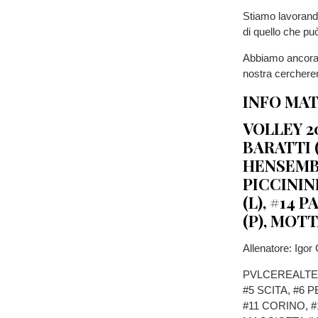
Stiamo lavorando
di quello che pu
Abbiamo ancora d
nostra cercherem
INFO
MA
VOLLEY 2
BARATTI (
HENSEM
PICCININ
(L),
#14
P
(P), MOTT
Allenatore: Igor
PVLCEREALTER
#5 SCITA, #6 
#11 CORINO, #