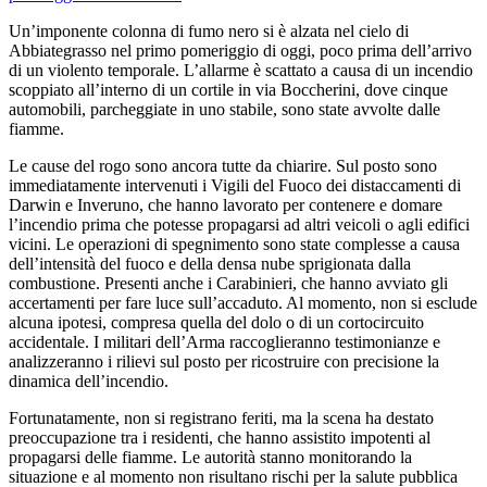
Un’imponente colonna di fumo nero si è alzata nel cielo di
Abbiategrasso nel primo pomeriggio di oggi, poco prima dell’arrivo
di un violento temporale. L’allarme è scattato a causa di un incendio
scoppiato all’interno di un cortile in via Boccherini, dove cinque
automobili, parcheggiate in uno stabile, sono state avvolte dalle
fiamme.
Le cause del rogo sono ancora tutte da chiarire. Sul posto sono
immediatamente intervenuti i Vigili del Fuoco dei distaccamenti di
Darwin e Inveruno, che hanno lavorato per contenere e domare
l’incendio prima che potesse propagarsi ad altri veicoli o agli edifici
vicini. Le operazioni di spegnimento sono state complesse a causa
dell’intensità del fuoco e della densa nube sprigionata dalla
combustione. Presenti anche i Carabinieri, che hanno avviato gli
accertamenti per fare luce sull’accaduto. Al momento, non si esclude
alcuna ipotesi, compresa quella del dolo o di un cortocircuito
accidentale. I militari dell’Arma raccoglieranno testimonianze e
analizzeranno i rilievi sul posto per ricostruire con precisione la
dinamica dell’incendio.
Fortunatamente, non si registrano feriti, ma la scena ha destato
preoccupazione tra i residenti, che hanno assistito impotenti al
propagarsi delle fiamme. Le autorità stanno monitorando la
situazione e al momento non risultano rischi per la salute pubblica