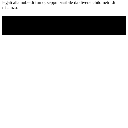
legati alla nube di fumo, seppur visibile da diversi chilometri di
distanza.
TI RICORDI COSA È SUCCESSO L’ANNO
SCORSO AD AGOSTO?
Ascolta il podcast con le notizie da non dimenticare