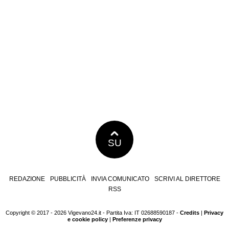
SU
REDAZIONE
PUBBLICITÀ
INVIA COMUNICATO
SCRIVI AL DIRETTORE
RSS
Copyright © 2017 - 2026 Vigevano24.it - Partita Iva: IT 02688590187 -
Credits
|
Privacy
e cookie policy
|
Preferenze privacy