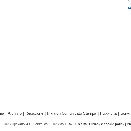
s
ina
|
Archivio
|
Redazione
|
Invia un Comunicato Stampa
|
Pubblicità
|
Scrivi
 - 2026 Vigevano24.it - Partita Iva: IT 02688590187 -
Credits
|
Privacy e cookie policy
|
Pr