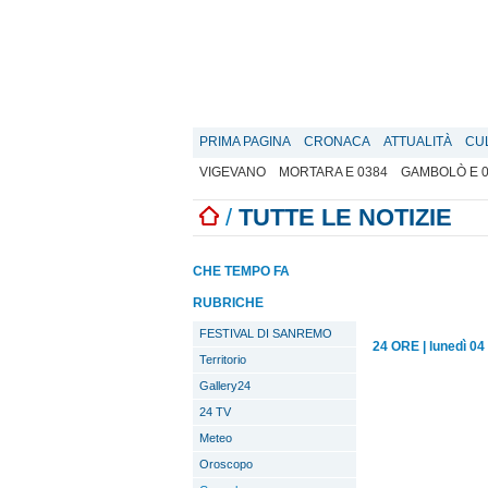
PRIMA PAGINA
CRONACA
ATTUALITÀ
CU
VIGEVANO
MORTARA E 0384
GAMBOLÒ E 
/
TUTTE LE NOTIZIE
CHE TEMPO FA
RUBRICHE
FESTIVAL DI SANREMO
24 ORE
|
lunedì 04
Territorio
Gallery24
24 TV
Meteo
Oroscopo