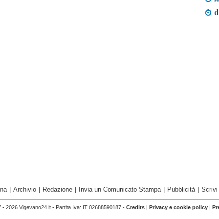
d
ina
|
Archivio
|
Redazione
|
Invia un Comunicato Stampa
|
Pubblicità
|
Scrivi
 - 2026 Vigevano24.it - Partita Iva: IT 02688590187 -
Credits
|
Privacy e cookie policy
|
Pr