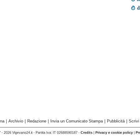
d
ina
|
Archivio
|
Redazione
|
Invia un Comunicato Stampa
|
Pubblicità
|
Scrivi
 - 2026 Vigevano24.it - Partita Iva: IT 02688590187 -
Credits
|
Privacy e cookie policy
|
Pr