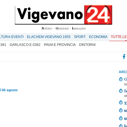
N
otizie -
O
pinioni -
I
mmagini
LTURA-EVENTI
ELACHEM VIGEVANO 1955
SPORT
ECONOMIA
TUTTE LE
0381
GARLASCO E 0382
PAVIA E PROVINCIA
DINTORNI
ARCH
O
s
I
ì 06 agosto
v
g
m
m
l