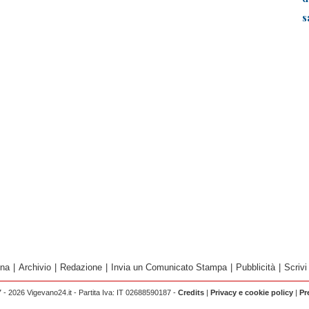
s
ina
|
Archivio
|
Redazione
|
Invia un Comunicato Stampa
|
Pubblicità
|
Scrivi
 - 2026 Vigevano24.it - Partita Iva: IT 02688590187 -
Credits
|
Privacy e cookie policy
|
Pr