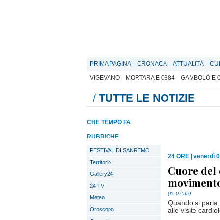
PRIMA PAGINA
CRONACA
ATTUALITÀ
CU
VIGEVANO
MORTARA E 0384
GAMBOLÒ E 
/
TUTTE LE NOTIZIE
CHE TEMPO FA
RUBRICHE
FESTIVAL DI SANREMO
24 ORE
|
venerdì 0
Territorio
Cuore del 
Gallery24
movimento 
24 TV
(h. 07:32)
Meteo
Quando si parla 
Oroscopo
alle visite cardio