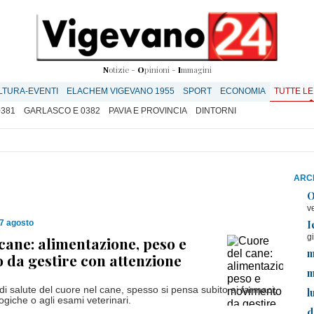
N
otizie -
O
pinioni -
I
mmagini
LTURA-EVENTI
ELACHEM VIGEVANO 1955
SPORT
ECONOMIA
TUTTE LE
0381
GARLASCO E 0382
PAVIA E PROVINCIA
DINTORNI
ARCH
O
v
I
7 agosto
g
cane: alimentazione, peso e
m
da gestire con attenzione
m
di salute del cuore nel cane, spesso si pensa subito ai farmaci,
l
logiche o agli esami veterinari.
d