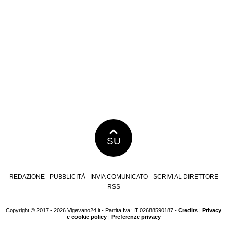
SU
REDAZIONE
PUBBLICITÀ
INVIA COMUNICATO
SCRIVI AL DIRETTORE
RSS
Copyright © 2017 - 2026 Vigevano24.it - Partita Iva: IT 02688590187 -
Credits
|
Privacy
e cookie policy
|
Preferenze privacy