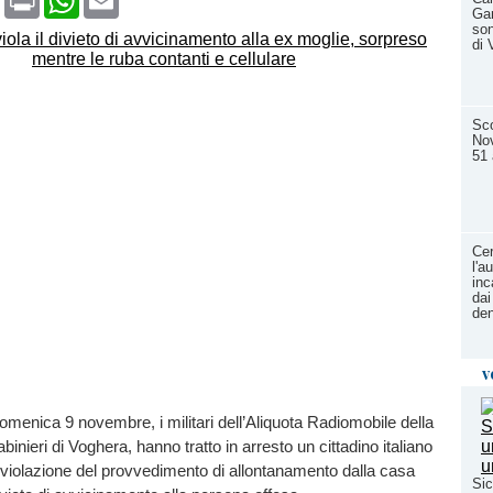
Gar
son
di 
Sco
Nov
51 
Cer
l'a
inc
dai
den
v
domenica 9 novembre, i militari dell’Aliquota Radiomobile della
nieri di Voghera, hanno tratto in arresto un cittadino italiano
a violazione del provvedimento di allontanamento dalla casa
Sic