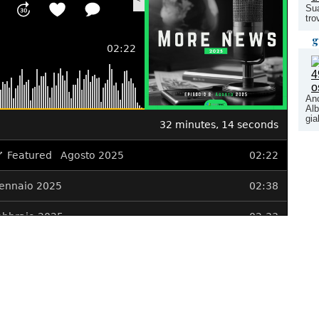
Sua
tro
g
Anc
Alb
gia