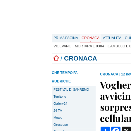
PRIMA PAGINA
CRONACA
ATTUALITÀ
CU
VIGEVANO
MORTARA E 0384
GAMBOLÒ E 
/
CRONACA
CHE TEMPO FA
CRONACA
|
12 no
Voghera
RUBRICHE
FESTIVAL DI SANREMO
avvicin
Territorio
sorpres
Gallery24
24 TV
cellula
Meteo
Oroscopo
Condividi
Face