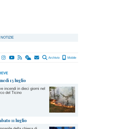
 NOTIZIE
Archivio
Mobile
REVE
unedì 13 luglio
e incendi in dieci giorni nel
co del Ticino
abato 11 luglio
panile della chiesa di