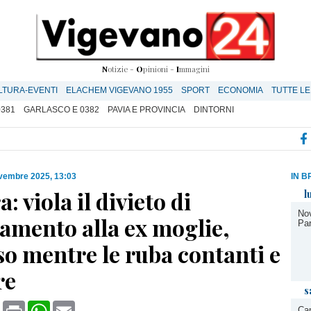
N
otizie -
O
pinioni -
I
mmagini
LTURA-EVENTI
ELACHEM VIGEVANO 1955
SPORT
ECONOMIA
TUTTE LE
0381
GARLASCO E 0382
PAVIA E PROVINCIA
DINTORNI
vembre 2025, 13:03
IN B
: viola il divieto di
l
Nov
amento alla ex moglie,
Par
o mentre le ruba contanti e
re
s
book
X
Print
WhatsApp
Email
Cam