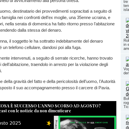
divieto di avvicinamento alla persona offesa.
tre
ten
isl
l’uomo, destinatario dei provvedimenti sopracitati a seguito di
n famiglia nei confronti dell’ex moglie, una 35enne ucraina, e
nori, nella serata di domenica ha fatto ritorno presso l’abitazione
tendendo dalla stessa del denaro.
Rob
donna, il soggetto le ha sottratto indebitamente del denaro
in 
 un telefono cellulare, dandosi poi alla fuga.
arr
amente intervenuti, a seguito di serrate ricerche, hanno trovato
 dell’abitazione, traendolo in arresto per la violazione degli
Vog
i.
den
 della gravità del fatto e della pericolosità dell’uomo, l’Autorità
isposto il suo accompagnamento presso il carcere di Pavia.
Bof
rog
 COSA È SUCCESSO L’ANNO SCORSO AD AGOSTO?
Tic
cast con le notizie da non dimenticare