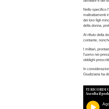
familiare e del 
Nello specifico 
maltrattamenti i
dei loro figli mi
della donna, pre
Al rifiuto della 
contante, nonché
I militari, pront
l’uomo nei pressi
obblighi prescritt
In considerazione
Giudiziaria ha d
TI RICORDI
Ascolta il pod