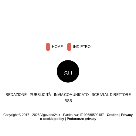
HOME
INDIETRO
SU
REDAZIONE
PUBBLICITÀ
INVIA COMUNICATO
SCRIVI AL DIRETTORE
RSS
Copyright © 2017 - 2026 Vigevano24.it - Partita Iva: IT 02688590187 -
Credits
|
Privacy
e cookie policy
|
Preferenze privacy