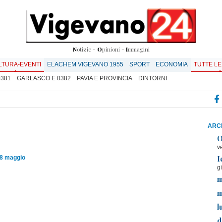
N
otizie -
O
pinioni -
I
mmagini
LTURA-EVENTI
ELACHEM VIGEVANO 1955
SPORT
ECONOMIA
TUTTE LE
0381
GARLASCO E 0382
PAVIA E PROVINCIA
DINTORNI
ARCH
O
v
I
08 maggio
g
m
m
l
d