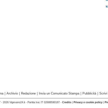
s
ina
|
Archivio
|
Redazione
|
Invia un Comunicato Stampa
|
Pubblicità
|
Scrivi
 - 2026 Vigevano24.it - Partita Iva: IT 02688590187 -
Credits
|
Privacy e cookie policy
|
Pr